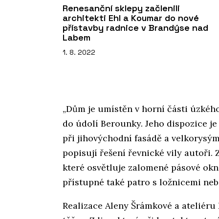
Renesanční sklepy začlenili
architekti Ehl a Koumar do nové
přístavby radnice v Brandýse nad
Labem
1. 8. 2022
„Dům je umístěn v horní části úzkéh
do údolí Berounky. Jeho dispozice j
při jihovýchodní fasádě a velkorysý
popisují řešení řevnické vily autoři
které osvětluje zalomené pásové okn
přístupné také patro s ložnicemi ne
Realizace Aleny Šrámkové a ateliéru