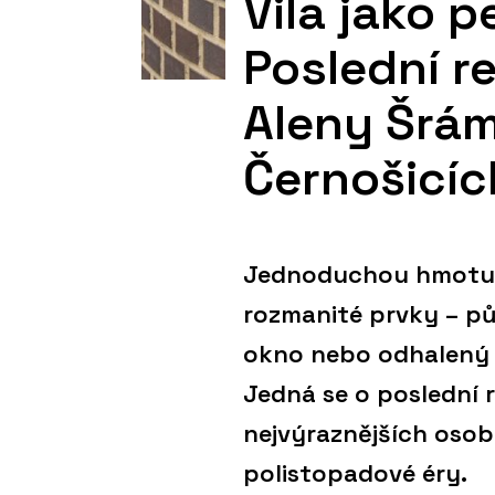
Vila jako 
Poslední re
Aleny Šrá
Černošicíc
Jednoduchou hmotu d
rozmanité prvky – pů
okno nebo odhalený 
Jedná se o poslední 
nejvýraznějších osob
polistopadové éry.