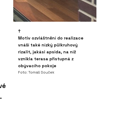
Motiv ozvláštnění do realizace
vnáší také nízký půlkruhový
rizalit, jakási apsida, na níž
vznikla terasa přístupná z
obývacího pokoje
Foto: Tomáš Souček
vé
.