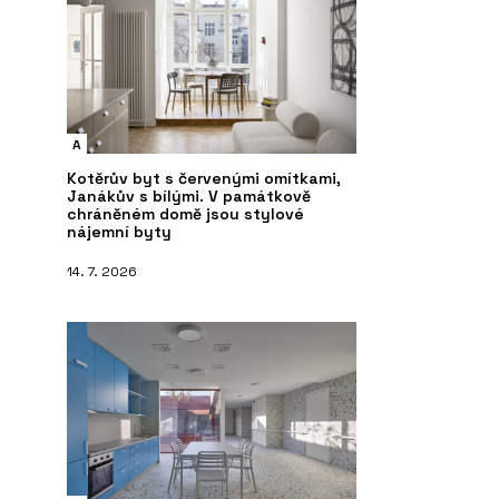
A
Kotěrův byt s červenými omítkami,
Janákův s bílými. V památkově
chráněném domě jsou stylové
nájemní byty
14. 7. 2026