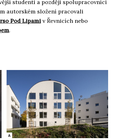
vější studenti a později spolupracovníci
ém autorském složení pracovali
rso Pod Lipami
v Řevnicích nebo
bem
.
A