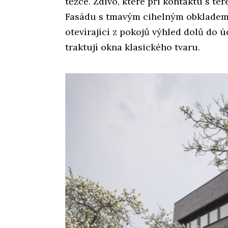
těžce. Zdivo, které při kontaktu s ter
Fasádu s tmavým cihelným obkladem 
otevírající z pokojů výhled dolů do 
traktují okna klasického tvaru.