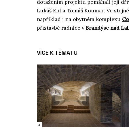
dotažením projektu pomáhali její dří
Lukáš Ehl a Tomáš Koumar. Ve stejn
například i na obytném komplexu
Co
přístavbě radnice v
Brandýse nad La
VÍCE K TÉMATU
A