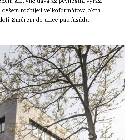
énem sílí, vile dává až pevnostní výraz.
ovšem rozbíjejí velkoformátová okna
údolí. Směrem do ulice pak fasádu