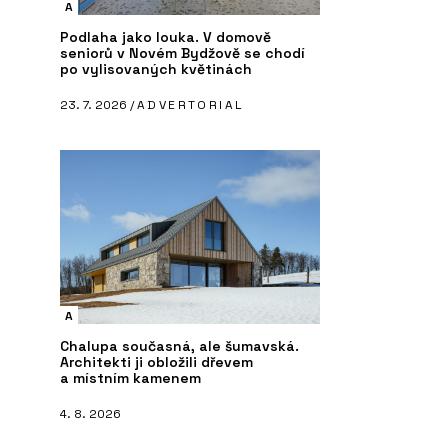
A
Podlaha jako louka. V domově
seniorů v Novém Bydžově se chodí
po vylisovaných květinách
23. 7. 2026 /
ADVERTORIAL
A
Chalupa současná, ale šumavská.
Architekti ji obložili dřevem
a místním kamenem
4. 8. 2026