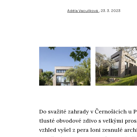
Adéla Vaculíková
, 23. 3. 2023
Do svažité zahrady v Černošicích u P
tlusté obvodové zdivo s velkými pros
vzhled vyšel z pera loni zesnulé arc