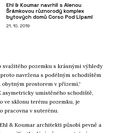
Ehl & Koumar navrhli s Alenou
Šrámkovou různorodý komplex
bytových domů Corso Pod Lipami
21. 10. 2019
o svažitého pozemku s krásnými výhledy
e proto navržena s podélným schodištěm
m obytným prostorem v přízemí,“
. Z asymetricky umístěného schodiště,
o ve sklonu terénu pozemku, je
bo pracovna v suterénu.
 Ehl & Koumar architekti působí pevně a