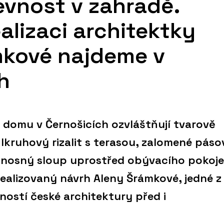
pevnost v zahradě.
alizaci architektky
mkové najdeme v
h
omu v Černošicích ozvláštňují tvarově
lkruhový rizalit s terasou, zalomené páso
nosný sloup uprostřed obývacího pokoje
realizovaný návrh Aleny Šrámkové, jedné z
ností české architektury před i