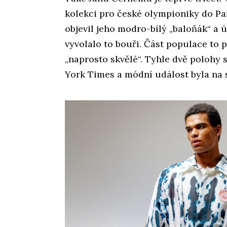
kolekci pro české olympioniky do Pař
objevil jeho modro-bílý „baloňák“ a ú
vyvolalo to bouři. Část populace to p
„naprosto skvělé“. Tyhle dvě polohy s
York Times a módní událost byla na 