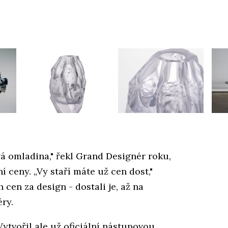
á omladina," řekl Grand Designér roku,
 ceny. „Vy staří máte už cen dost,"
h cen za design - dostali je, až na
éry.
Vytvořil ale už oficiální nástupovou