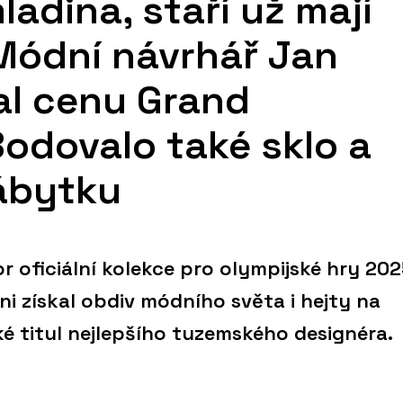
adina, staří už mají
Módní návrhář Jan
al cenu Grand
Bodovalo také sklo a
ábytku
r oficiální kolekce pro olympijské hry 20
 ni získal obdiv módního světa i hejty na
é titul nejlepšího tuzemského designéra.