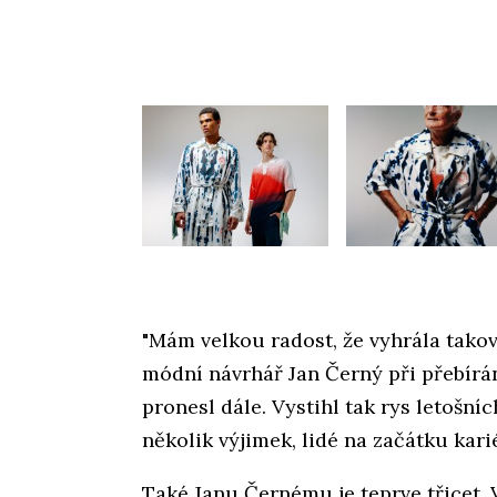
"Mám velkou radost, že vyhrála takov
módní návrhář Jan Černý při přebírání
pronesl dále. Vystihl tak rys letošníc
několik výjimek, lidé na začátku kari
Také Janu Černému je teprve třicet. 