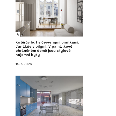
A
Kotěrův byt s červenými omítkami,
Janákův s bílými. V památkově
chráněném domě jsou stylové
nájemní byty
14. 7. 2026