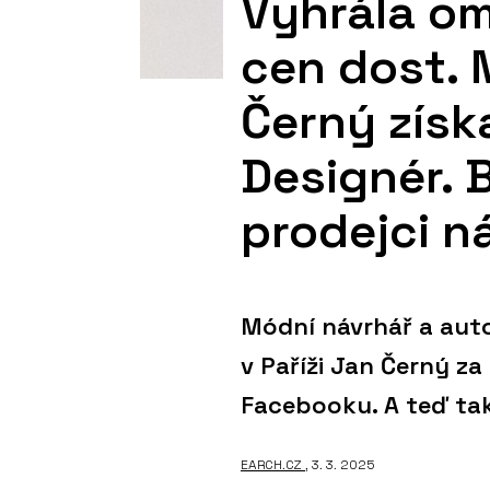
Vyhrála oml
cen dost. 
Černý získ
Designér. 
prodejci n
Módní návrhář a auto
v Paříži Jan Černý za
Facebooku. A teď tak
EARCH.CZ
, 3. 3. 2025