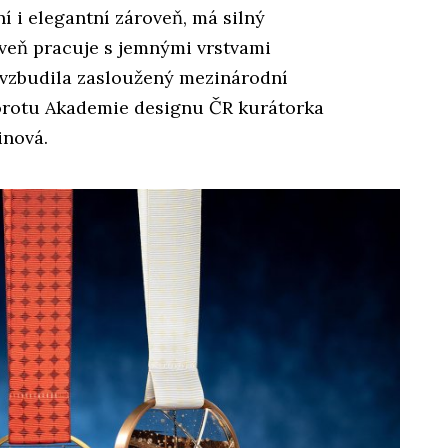
ní i elegantní zároveň, má silný
oveň pracuje s jemnými vrstvami
e vzbudila zasloužený mezinárodní
porotu Akademie designu ČR kurátorka
inová.