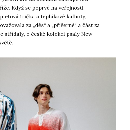
íže. Když se poprvé na veřejnosti
pletová trička a teplákové kalhoty,
ovažovala za „děs“ a „příšerné“ a část za
e střídaly, o české kolekci psaly New
světě.