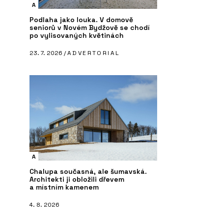
A
Podlaha jako louka. V domově
seniorů v Novém Bydžově se chodí
po vylisovaných květinách
23. 7. 2026 /
ADVERTORIAL
A
Chalupa současná, ale šumavská.
Architekti ji obložili dřevem
a místním kamenem
4. 8. 2026