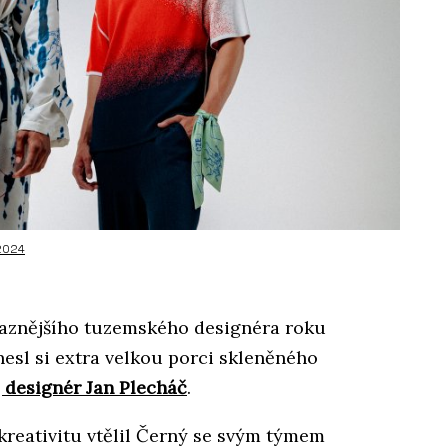
 2024
raznějšího tuzemského designéra roku
esl si extra velkou porci skleněného
, designér Jan Plecháč
.
 kreativitu vtělil Černý se svým týmem