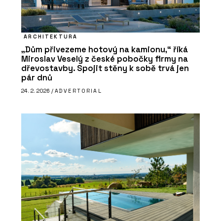
ARCHITEKTURA
„Dům přivezeme hotový na kamionu,“ říká
Miroslav Veselý z české pobočky firmy na
dřevostavby. Spojit stěny k sobě trvá jen
pár dnů
24. 2. 2026 /
ADVERTORIAL