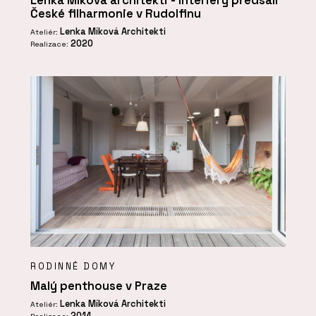
Lenka Míková architekti - Interiéry předsálí
České filharmonie v Rudolfinu
Lenka Míková Architekti
Ateliér:
2020
Realizace:
RODINNÉ DOMY
Malý penthouse v Praze
Lenka Míková Architekti
Ateliér:
2014