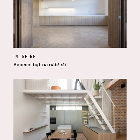
INTERIÉR
Secesní byt na nábřeží