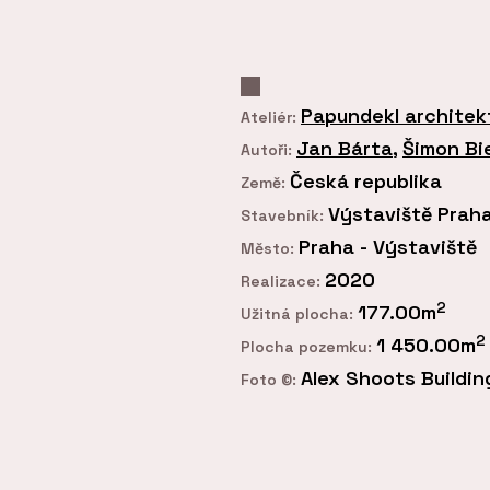
Papundekl architek
Ateliér:
Jan Bárta
,
Šimon Bi
Autoři:
Česká republika
Země:
Výstaviště Praha,
Stavebník:
Praha - Výstaviště
Město:
2020
Realizace:
2
177.00m
Užitná plocha:
2
1 450.00m
Plocha pozemku:
Alex Shoots Buildin
Foto ©: