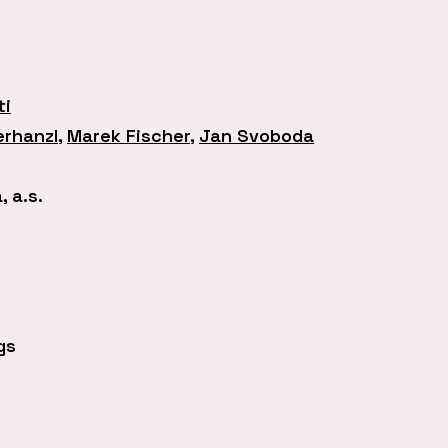
ti
erhanzl
,
Marek Fischer
,
Jan Svoboda
 a.s.
gs