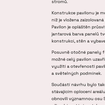
stromů.
Konstrukce pavilonu je m
níž je vložena zaizolovan
Pavilon je opláštěn průs
jantarová barva panelů t
konstrukcí, stěn a vybave
Posuvně otočné panely fun
možné celý pavilon uzavří
využití a otevřenosti pav
a světelných podmínek.
Součástí návrhu bylo také
stávajícím oplocení areá
obnovili významnou osu S