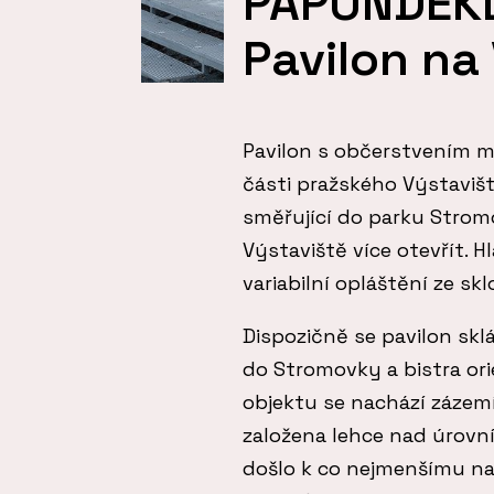
PAPUNDEKL 
Pavilon na
Pavilon s občerstvením m
části pražského Výstaviš
směřující do parku Stromo
Výstaviště více otevřít. 
variabilní opláštění ze sk
Dispozičně se pavilon s
do Stromovky a bistra or
objektu se nachází zázemí
založena lehce nad úrovn
došlo k co nejmenšímu n