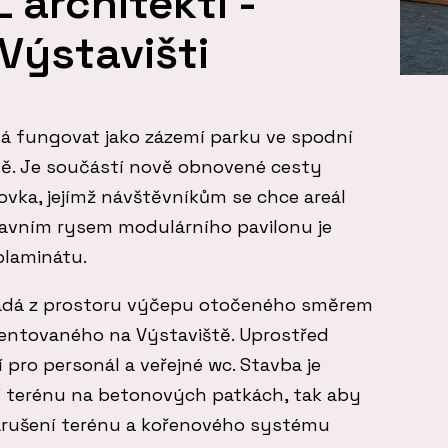
architekti -
 Výstavišti
á fungovat jako zázemí parku ve spodní
tě. Je součástí nově obnovené cesty
vka, jejímž návštěvníkům se chce areál
Hlavním rysem modulárního pavilonu je
lolaminátu.
kládá z prostoru výčepu otočeného směrem
ientovaného na Výstaviště. Uprostřed
 pro personál a veřejné wc. Stavba je
í terénu na betonových patkách, tak aby
arušení terénu a kořenového systému