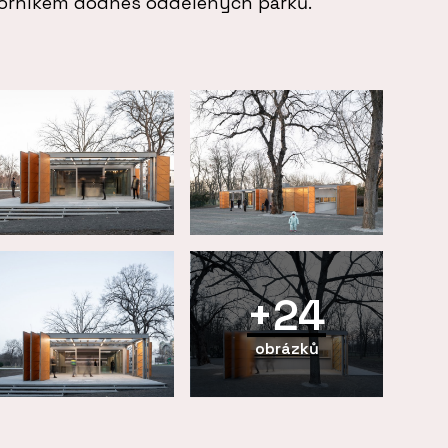
vorníkem dodnes oddělených parků.
+24
obrázků