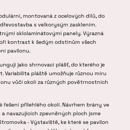
odulární, montovaná z ocelových dílů, do
á dřevostavba s velkorysým zasklením.
vitnými sklolaminátovými panely. Výrazná
voří kontrast k šedým odstínům všech
ní pavilonu.
gují jako shrnovací plášť, do kterého je
t. Variabilita pláště umožňuje různou míru
ilonu vůči okolí za různých povětrnostních
 řešení přilehlého okolí. Návrhem brány ve
lu a navazujících zpevněných ploch jsme
tromovka - Výstaviště, ke které se pavilon