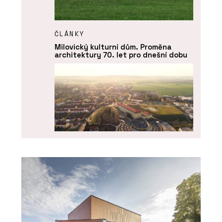
ČLÁNKY
Milovický kulturní dům. Proměna
architektury 70. let pro dnešní dobu
ČLÁNKY
Líbeznice věří architektům. Nový
školní pavilon přirozeně zapadá do
krajiny i struktury obce