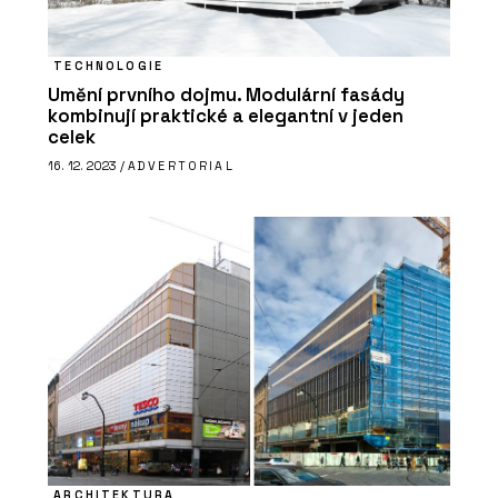
ČLÁNKY
Pražský Fragment získal druhé místo
v kategorii inovace v mezinárodní
TECHNOLOGIE
soutěži Gypsum Trophy
Umění prvního dojmu. Modulární fasády
kombinují praktické a elegantní v jeden
celek
16. 12. 2023 /
ADVERTORIAL
PRODUKTY
Profikalkulátor Rigips
ARCHITEKTURA