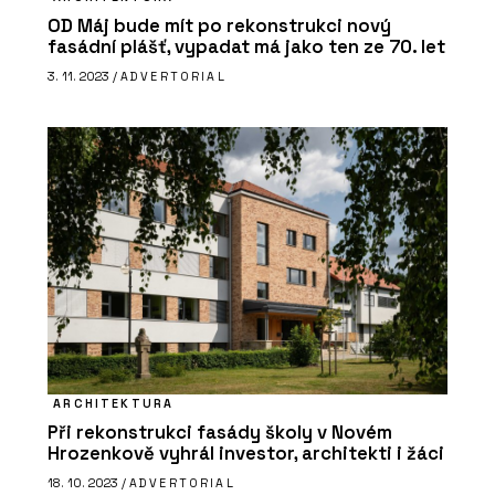
OD Máj bude mít po rekonstrukci nový
fasádní plášť, vypadat má jako ten ze 70. let
3. 11. 2023 /
ADVERTORIAL
PRODUKTY
Suché podlahy RigiStabil - Rigips
ARCHITEKTURA
PRODUKTY
Při rekonstrukci fasády školy v Novém
Akustické kazetové podhledy
Hrozenkově vyhrál investor, architekti i žáci
Eurocoustic - Rigips
18. 10. 2023 /
ADVERTORIAL