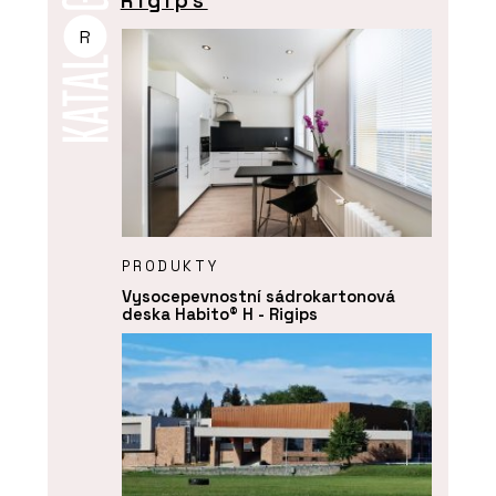
Rigips
R
PRODUKTY
Vysocepevnostní sádrokartonová
deska Habito® H - Rigips