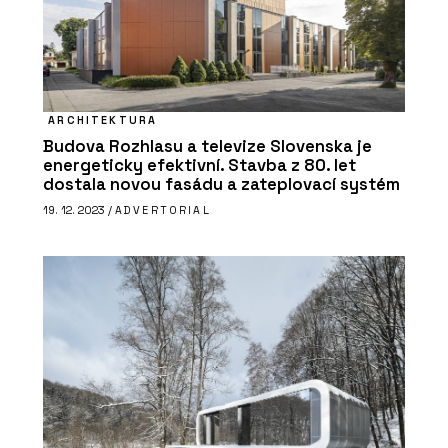
ARCHITEKTURA
Budova Rozhlasu a televize Slovenska je
energeticky efektivní. Stavba z 80. let
dostala novou fasádu a zateplovací systém
PRODUKTY
19. 12. 2023 /
ADVERTORIAL
Konstrukční sádrokartonová deska
RigiStabil - Rigips