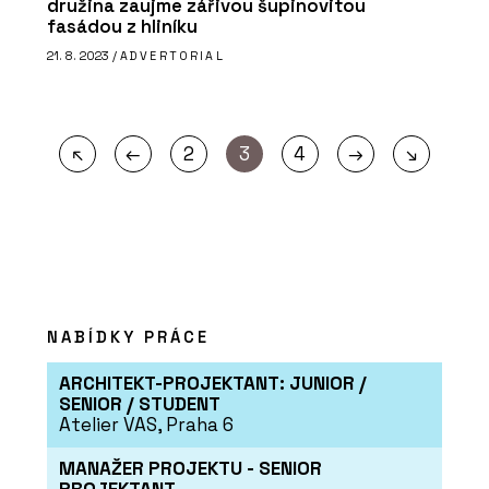
družina zaujme zářivou šupinovitou
fasádou z hliníku
21. 8. 2023 /
ADVERTORIAL
←
→
↖
2
3
4
↘
NABÍDKY PRÁCE
ARCHITEKT-PROJEKTANT: JUNIOR /
SENIOR / STUDENT
Atelier VAS, Praha 6
MANAŽER PROJEKTU - SENIOR