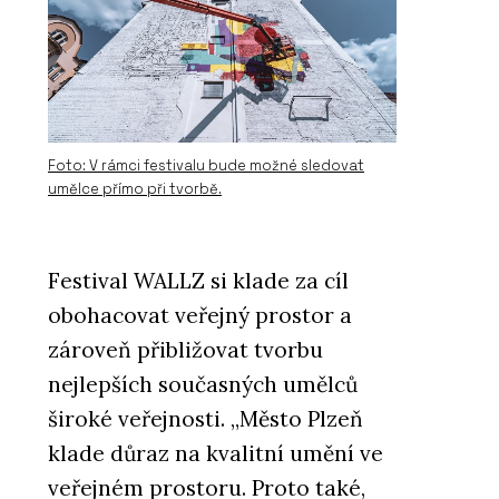
Foto: V rámci festivalu bude možné sledovat
umělce přímo při tvorbě.
Festival WALLZ si klade za cíl
obohacovat veřejný prostor a
zároveň přibližovat tvorbu
nejlepších současných umělců
široké veřejnosti. „Město Plzeň
klade důraz na kvalitní umění ve
veřejném prostoru. Proto také,