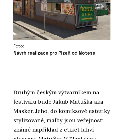
Foto:
Návrh realizace pro Plzeň od Notese
Druhým českým výtvarníkem na
festivalu bude Jakub Matuška aka
Masker. Jeho, do komiksové estetiky
stylizované, malby jsou veřejnosti
známé například z etiket lahví
pivovaru Matuška. V Plzni svou