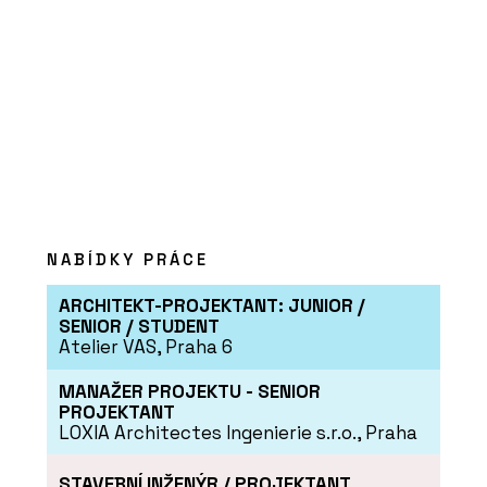
BeOak by Javorina
PRODUKTY
Modulární úložné systémy
LINK - BeOak by Javorina
NABÍDKY PRÁCE
ARCHITEKT-PROJEKTANT: JUNIOR /
SENIOR / STUDENT
Atelier VAS, Praha 6
MANAŽER PROJEKTU - SENIOR
PROJEKTANT
LOXIA Architectes Ingenierie s.r.o., Praha
STAVEBNÍ INŽENÝR / PROJEKTANT