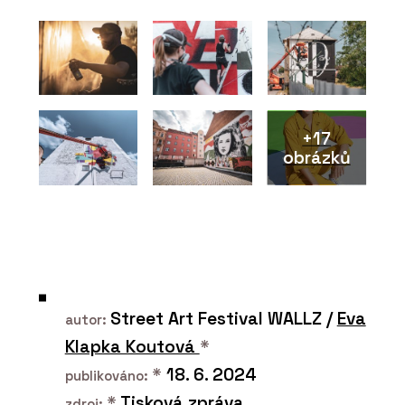
BeOak by Javorina
+17
obrázků
PRODUKTY
Modulární set pro domácí
cvičení SANA - BeOak by
Javorina
Street Art Festival WALLZ /
Eva
autor:
Klapka Koutová
*
*
18. 6. 2024
publikováno:
PRODUKTY
*
Tisková zpráva
zdroj: