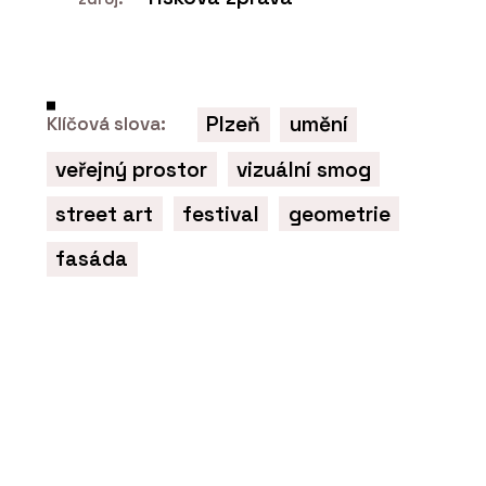
Konferenční stolky -
BeOak by Javorina
Plzeň
umění
Klíčová slova:
veřejný prostor
vizuální smog
street art
festival
geometrie
PRODUKTY
Postele - BeOak by
fasáda
Javorina
SLUŽBY
Program JAVORINA PRO -