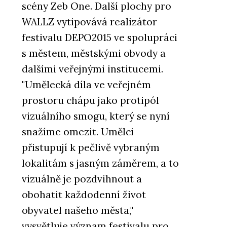
scény Zeb One. Další plochy pro
WALLZ vytipovává realizátor
festivalu DEPO2015 ve spolupráci
s městem, městskými obvody a
dalšími veřejnými institucemi.
"Umělecká díla ve veřejném
prostoru chápu jako protipól
vizuálního smogu, který se nyní
snažíme omezit. Umělci
přistupují k pečlivě vybraným
lokalitám s jasným záměrem, a to
vizuálně je pozdvihnout a
obohatit každodenní život
obyvatel našeho města,"
vysvětluje význam festivalu pro