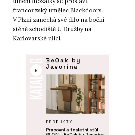
umění mozaiky se proslavil
francouzský umělec Blackdoors.
V Plzni zanechá své dílo na boční
stěně schodiště U Družby na
Karlovarské ulici.
BeOak by
Javorina
B
PRODUKTY
Pracovní a toaletní stůl
GLOW – BeOak by Javorina