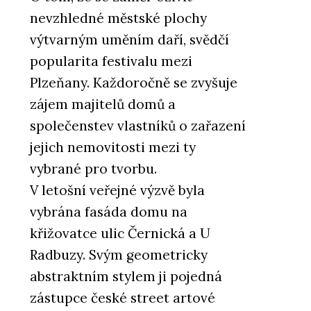
nevzhledné městské plochy
výtvarným uměním daří, svědčí
popularita festivalu mezi
Plzeňany. Každoročně se zvyšuje
zájem majitelů domů a
společenstev vlastníků o zařazení
jejich nemovitosti mezi ty
vybrané pro tvorbu.
V letošní veřejné výzvě byla
vybrána fasáda domu na
křižovatce ulic Černická a U
Radbuzy. Svým geometricky
abstraktním stylem ji pojedná
zástupce české street artové