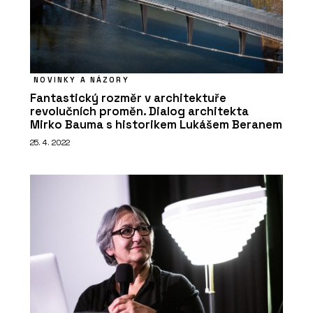
PRODUKTY
NOVINKY A NÁZORY
Série keramických dlaždic MIXTONE -
RAKO
Fantastický rozměr v architektuře
revolučních proměn. Dialog architekta
Mirko Bauma s historikem Lukášem Beranem
25. 4. 2022
PRODUKTY
Série dlaždic RAVE - RAKO