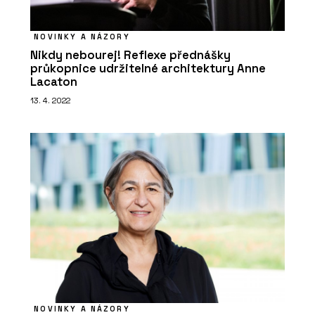
NOVINKY A NÁZORY
Nikdy nebourej! Reflexe přednášky
průkopnice udržitelné architektury Anne
Lacaton
13. 4. 2022
ČLÁNKY
Pergamenka: Nový život
holešovického brownfieldu
NOVINKY A NÁZORY