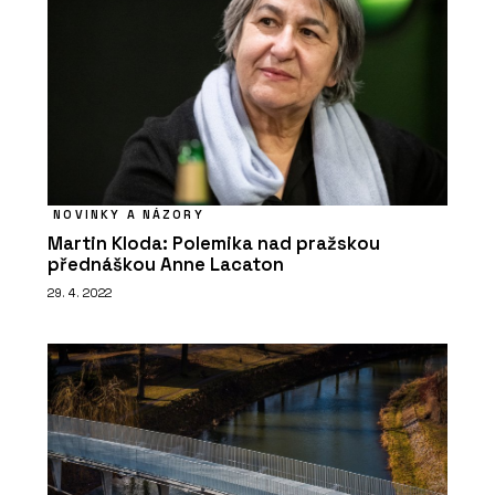
Série keramických obkladů PINO -
RAKO
NOVINKY A NÁZORY
Martin Kloda: Polemika nad pražskou
přednáškou Anne Lacaton
29. 4. 2022
ČLÁNKY
Plzeňské nádraží prošlo rekonstrukcí
a stává se moderním dopravním uzlem