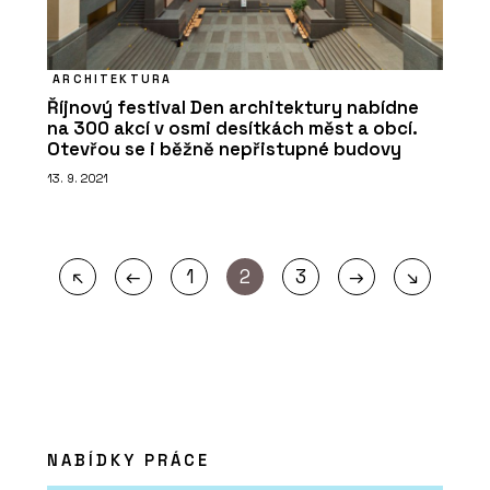
ARCHITEKTURA
Říjnový festival Den architektury nabídne
na 300 akcí v osmi desítkách měst a obcí.
Otevřou se i běžně nepřistupné budovy
13. 9. 2021
←
→
↖
1
2
3
↘
NABÍDKY PRÁCE