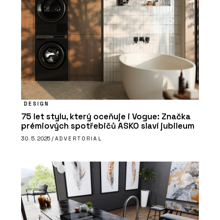
SLUŽBY
Podpora v průběhu realizace - Xella
DESIGN
75 let stylu, který oceňuje i Vogue: Značka
prémiových spotřebičů ASKO slaví jubileum
30. 5. 2025 /
ADVERTORIAL
PRODUKTY
Minerální izolační deska Multipor -
Xella