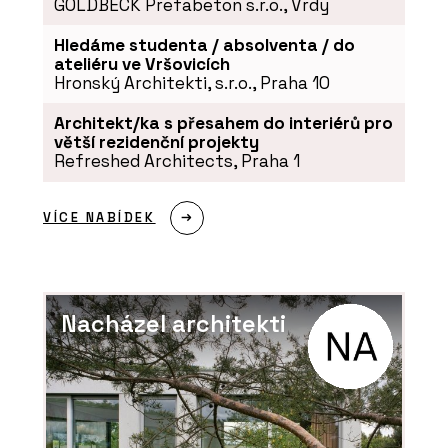
GOLDBECK Prefabeton s.r.o., Vrdy
Hledáme studenta / absolventa / do
ateliéru ve Vršovicích
Hronský Architekti, s.r.o., Praha 10
Architekt/ka s přesahem do interiérů pro
větší rezidenční projekty
Refreshed Architects, Praha 1
VÍCE NABÍDEK
Nacházel architekti