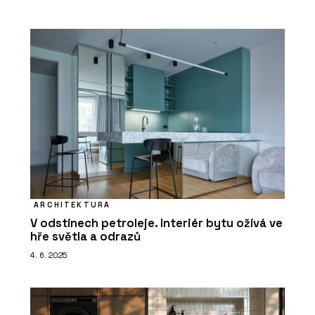
ČLÁNKY
Tvárnice Silka namísto železobetonu
na druhém bytovém domě Rezidence
Triangl v Brně
ARCHITEKTURA
PRODUKTY
V odstínech petroleje. Interiér bytu ožívá ve
Vápenopískové tvárnice Silka - Xella
hře světla a odrazů
4. 6. 2025