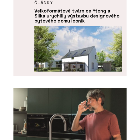
ČLÁNKY
Velkoformátové tvárnice Ytong a
Silka urychlily výstavbu designového
bytového domu Iconik
SLUŽBY
Návrh a projektování projektů - Xella