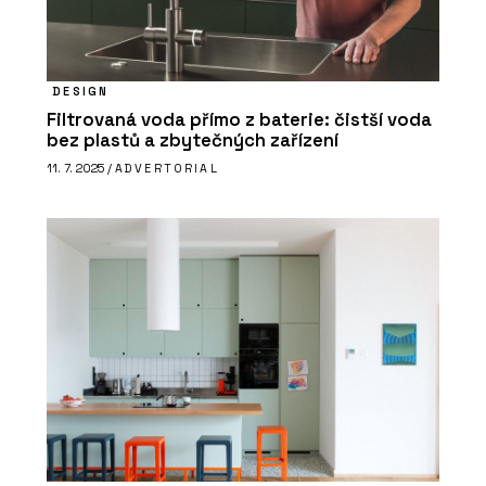
DESIGN
Filtrovaná voda přímo z baterie: čistší voda
PRODUKTY
bez plastů a zbytečných zařízení
Pórobetonový stavební materiál
Ytong - Xella
11. 7. 2025 /
ADVERTORIAL
SLUŽBY
Rekonstrukce - Xella