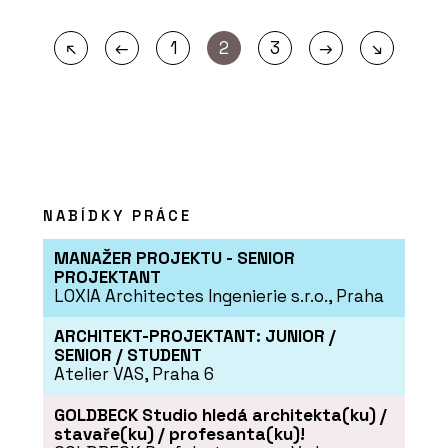
←
→
↖
1
2
3
↘
NABÍDKY PRÁCE
MANAŽER PROJEKTU - SENIOR
PROJEKTANT
LOXIA Architectes Ingenierie s.r.o., Praha
ARCHITEKT-PROJEKTANT: JUNIOR /
SENIOR / STUDENT
Atelier VAS, Praha 6
GOLDBECK Studio hledá architekta(ku) /
stavaře(ku) / profesanta(ku)!