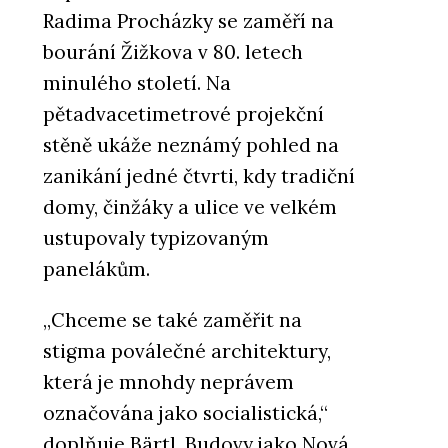
Radima Procházky se zaměří na
bourání Žižkova v 80. letech
minulého století. Na
pětadvacetimetrové projekční
stěně ukáže neznámý pohled na
zanikání jedné čtvrti, kdy tradiční
domy, činžáky a ulice ve velkém
ustupovaly typizovaným
panelákům.
„Chceme se také zaměřit na
stigma poválečné architektury,
která je mnohdy neprávem
označována jako socialistická,“
doplňuje Bärtl. Budovy jako Nová