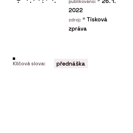
*
26. 1.
publikováno:
2022
*
Tisková
zdroj:
zpráva
O FIRMĚ
Ravak
přednáška
Klíčová slova:
PRODUKTY
Sprchové kouty Walk-In -
RAVAK