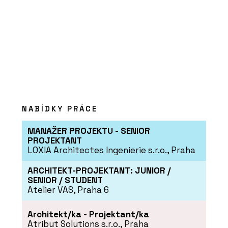
ČLÁNKY
Nový cowork v Nuselském
pivovaru nabízí zázemí,
komunitu i promyšlené
koupelny
NABÍDKY PRÁCE
MANAŽER PROJEKTU - SENIOR
PROJEKTANT
LOXIA Architectes Ingenierie s.r.o., Praha
ARCHITEKT-PROJEKTANT: JUNIOR /
SENIOR / STUDENT
PRODUKTY
Atelier VAS, Praha 6
Baterie Spring – RAVAK
Architekt/ka - Projektant/ka
Atribut Solutions s.r.o., Praha