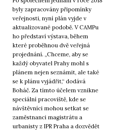
Po společném jednání v roce 2018
byly zapracovány připomínky
veřejnosti, nyní plán vyjde v
aktualizované podobě. V CAMPu
ho představí výstava, během
které proběhnou dvě veřejná
projednání. „Chceme, aby se
každý obyvatel Prahy mohl s
plánem nejen seznámit, ale také
se k plánu vyjádřit,“ dodává
Boháč. Za tímto účelem vznikne
speciální pracoviště, kde se
návštěvníci mohou setkat se
zaměstnanci magistrátu a
urbanisty z IPR Praha a dozvědět