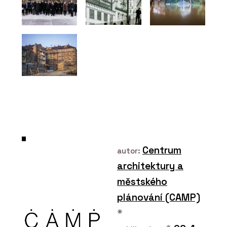
ČLÁNKY
Součástí Designbloku
bude konference
Designblok Talks.
Vystoupí hvězdy
světového designu,
vstupenky jsou v prodeji.
Centrum
autor:
architektury a
městského
plánování (CAMP)
PRODUKTY
Solitérní vany - RAVAK
*