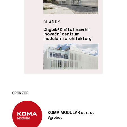
ČLÁNKY
Chybík+Krištof navrhli
inovační centrum
modulární architektury
O FIRMĚ
SPONZOR
KOMA MODULAR s. r. o.
KOMA MODULAR s. r. o.
Výrobce