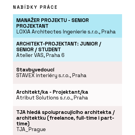
NABÍDKY PRÁCE
MANAŽER PROJEKTU - SENIOR
PROJEKTANT
PRODUKTY
LOXIA Architectes Ingenierie s.r.o., Praha
Modulární vývoj - KOMA
ARCHITEKT-PROJEKTANT: JUNIOR /
SENIOR / STUDENT
Atelier VAS, Praha 6
Stavbyvedoucí
STAVEX interiéry s.r.o., Praha
ČLÁNKY
Architekt/ka - Projektant/ka
Soukromí, klid a příroda na
Atribut Solutions s.r.o., Praha
dlani. Modulární Fashion
Line RELAX představuje
novou éru glampingových
TJA hledá spolupracujícího architekta /
objektů
architektku (freelance, full-time i part-
time)
TJA_Prague