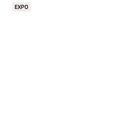
EXPO
PRODUKTY
Modulární nemocnice -
KOMA
ČLÁNKY
Restaurace coby
designová loď u řeky
Moravy