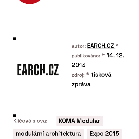
PRODUKTY
Modulární bytové domy -
KOMA
EARCH.CZ
*
autor:
*
14. 12.
publikováno:
2013
*
tisková
zdroj:
zpráva
ČLÁNKY
Umění prvního dojmu.
Modulární fasády
kombinují praktické a
elegantní v jeden celek
KOMA Modular
Klíčová slova:
modulární architektura
Expo 2015