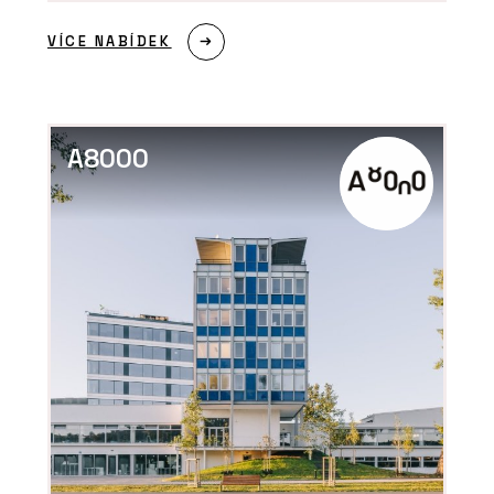
VÍCE NABÍDEK
PRODUKTY
Modulární školy - KOMA
A8000
ČLÁNKY
Designové moduly přesně
na míru zákazníka. KOMA
MODULAR představila
novou kolekci Fashion line