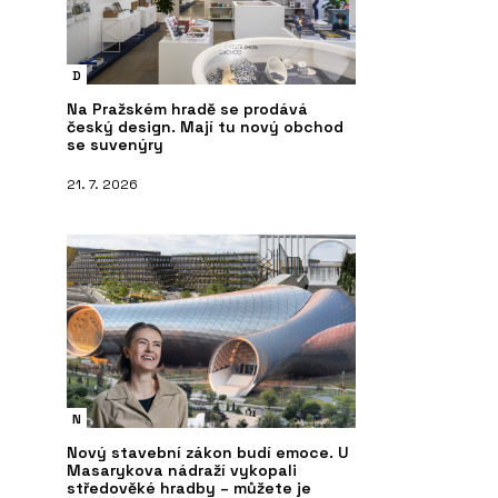
D
Na Pražském hradě se prodává
český design. Mají tu nový obchod
se suvenýry
21. 7. 2026
PRODUKTY
Č
N
Koš Tubo - Urbania
“
P
Nový stavební zákon budí emoce. U
l
Masarykova nádraží vykopali
středověké hradby – můžete je