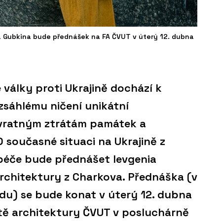
ia Gubkina bude přednášek na FA ČVUT v úterý 12. dubna
 války proti Ukrajině dochází k
sáhlému ničení unikátní
ávratným ztrátám památek a
O současné situaci na Ukrajině z
péče bude přednášet Ievgenia
architektury z Charkova. Přednáška (v
adu) se bude konat v úterý 12. dubna
tě architektury ČVUT v posluchárně