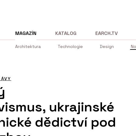
MAGAZÍN
KATALOG
EARCH.TV
Architektura
Technologie
Design
No
RÁVY
ý
vismus, ukrajinské
nické dědictví pod