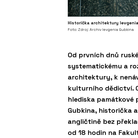
Historička architektury Ievgen
Foto: Zdroj: Archiv Ievgenia Gubkina
Od prvních dnů ruské
systematickému a roz
architektury, k nen
kulturního dědictví. 
hlediska památkové 
Gubkina, historička 
angličtině bez překl
od 18 hodin na Fakul