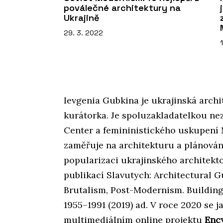
poválečné architektury na
Ukrajině
29. 3. 2022
Ievgenia Gubkina je ukrajinská archi
kurátorka. Je spoluzakladatelkou n
Center a femininistického uskupení M
zaměřuje na architekturu a plánování
popularizaci ukrajinského architekt
publikací Slavutych: Architectural G
Brutalism, Post-Modernism. Building
1955–1991 (2019) ad. V roce 2020 se j
multimediálním online projektu
Enc