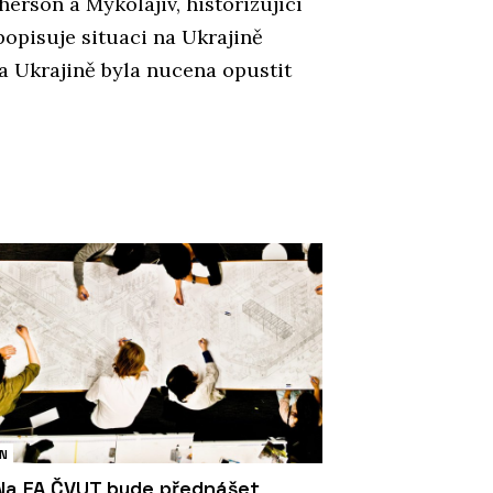
herson a Mykolajiv, historizující
opisuje situaci na Ukrajině
na Ukrajině byla nucena opustit
N
Na FA ČVUT bude přednášet