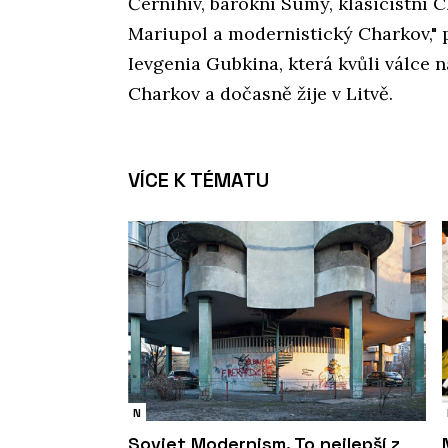
Černihiv, barokní Sumy, klasicistní C
Mariupol a modernistický Charkov," p
Ievgenia Gubkina, která kvůli válce 
Charkov a dočasně žije v Litvě.
VÍCE K TÉMATU
N
Soviet Modernism. To nejlepší z