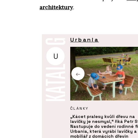
architektury
.
Urbania
U
UKTY
ČLÁNKY
ku - Urbania
„Kácet pralesy kvůli dřevu na
lavičky je nesmysl,“ říká Petr S
Nastupuje do vedení rodinné f
Urbania, která vyrábí lavičky a
mobiliář z domácích dřevin