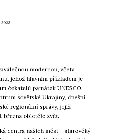
4. 2022
eziválečnou modernou, včeta
mu, jehož hlavním příkladem je
nam čekatelů památek UNESCO.
ntrum sovětské Ukrajiny, dnešní
é regionální správy, jejíž
 března obletělo svět.
ká centra našich měst – starověký