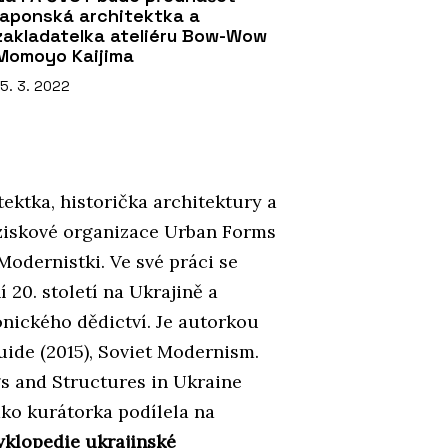
japonská architektka a
zakladatelka ateliéru Bow-Wow
Momoyo Kaijima
15. 3. 2022
tektka, historička architektury a
eziskové organizace Urban Forms
odernistki. Ve své práci se
 20. století na Ukrajině a
onického dědictví. Je autorkou
uide (2015), Soviet Modernism.
s and Structures in Ukraine
ako kurátorka podílela na
yklopedie ukrajinské