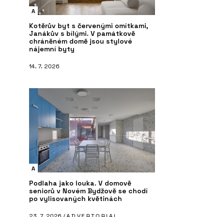
A
Kotěrův byt s červenými omítkami,
Janákův s bílými. V památkově
chráněném domě jsou stylové
nájemní byty
14. 7. 2026
A
Podlaha jako louka. V domově
seniorů v Novém Bydžově se chodí
po vylisovaných květinách
23. 7. 2026 /
ADVERTORIAL