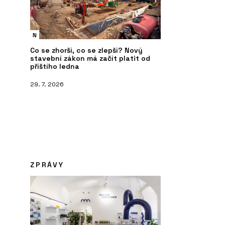
N
Co se zhorší, co se zlepší? Nový
stavební zákon má začít platit od
příštího ledna
29. 7. 2026
ZPRÁVY