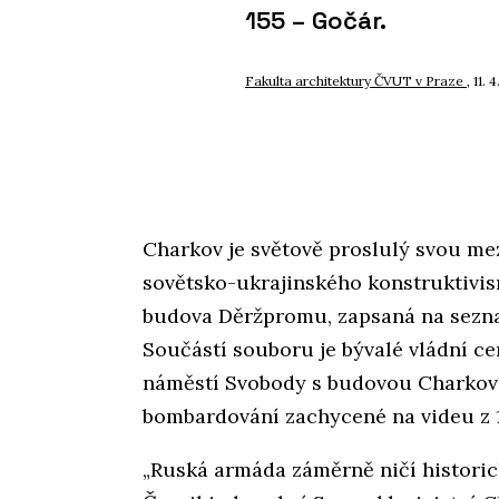
155 – Gočár.
Fakulta architektury ČVUT v Praze
, 11. 
Charkov je světově proslulý svou m
sovětsko-ukrajinského konstruktivis
budova Děržpromu, zapsaná na sez
Součástí souboru je bývalé vládní ce
náměstí Svobody s budovou Charkovsk
bombardování zachycené na videu z 1.
„Ruská armáda záměrně ničí historic