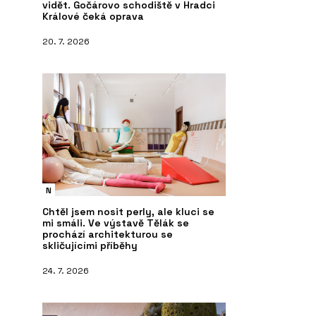
vidět. Gočárovo schodiště v Hradci
Králové čeká oprava
20. 7. 2026
N
Chtěl jsem nosit perly, ale kluci se
mi smáli. Ve výstavě Tělák se
prochází architekturou se
skličujícími příběhy
24. 7. 2026