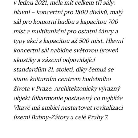
v lednu 2021, měla mít celkem tři sály:
hlavní – koncertní pro 1800 diváků, malý
sál pro komorní hudbu s kapacitou 700
míst a multifunkční pro ostatní žánry a
typy akcí s kapacitou až 500 míst. Hlavní
koncertní sál nabídne světovou úroveň
akustiky a zázemí odpovídající
standardům 21. století, díky čemuž se
stane kulturním centrem hudebního
života v Praze. Architektonicky výrazný
objekt filharmonie postavený co nejblíže
Vltavě má ambici nastartovat revitalizaci
území Bubny-Zátory a celé Prahy 7.