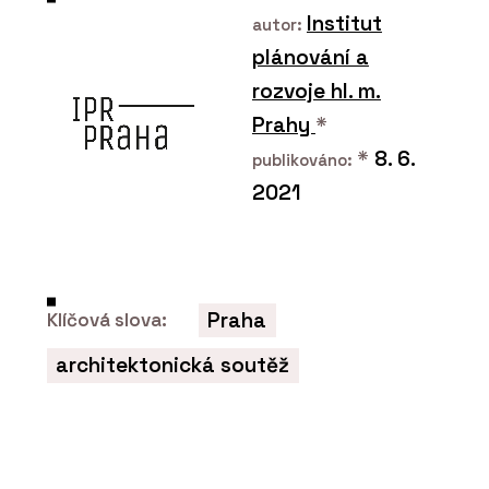
Institut
autor:
plánování a
rozvoje hl. m.
Prahy
*
*
8. 6.
publikováno:
2021
PRODUKTY
Dubové podlahy - OAKCENT
Praha
Klíčová slova:
architektonická soutěž