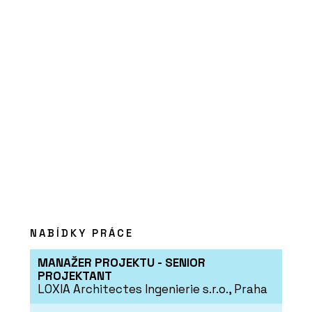
ČLÁNKY
Návštěvnické centrum pivovaru
Bernard zve na pivo i kvalitní interiér
NABÍDKY PRÁCE
MANAŽER PROJEKTU - SENIOR
PROJEKTANT
LOXIA Architectes Ingenierie s.r.o., Praha