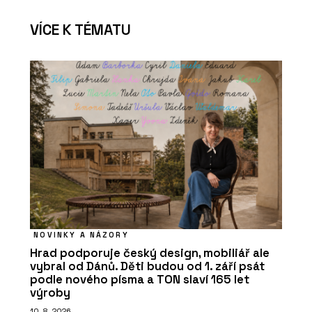
VÍCE K TÉMATU
NOVINKY A NÁZORY
Hrad podporuje český design, mobiliář ale
vybral od Dánů. Děti budou od 1. září psát
podle nového písma a TON slaví 165 let
výroby
10. 8. 2026