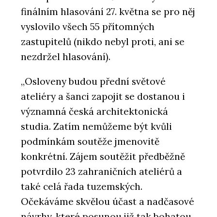
finálním hlasování 27. května se pro něj
vyslovilo všech 55 přítomných
zastupitelů (nikdo nebyl proti, ani se
nezdržel hlasování).
„Osloveny budou přední světové
ateliéry a šanci zapojit se dostanou i
významná česká architektonická
studia. Zatím nemůžeme být kvůli
podmínkám soutěže jmenovitě
konkrétní. Zájem soutěžit předběžně
potvrdilo 23 zahraničních ateliérů a
také celá řada tuzemských.
Očekáváme skvělou účast a nadčasové
návrhy, které posunou již tak bohatou