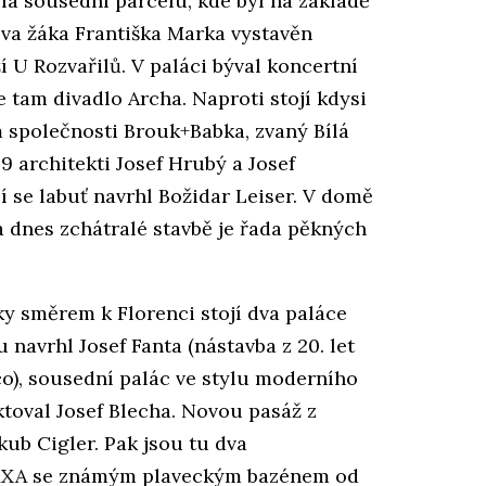
la sousední parcelu, kde byl na základě
va žáka Františka Marka vystavěn
í U Rozvařilů. V paláci býval koncertní
je tam divadlo Archa. Naproti stojí kdysi
 společnosti Brouk+Babka, zvaný Bílá
39 architekti Josef Hrubý a Josef
ící se labuť navrhl Božidar Leiser. V domě
na dnes zchátralé stavbě je řada pěkných
y směrem k Florenci stojí dva paláce
 navrhl Josef Fanta (nástavba z 20. let
eco), sousední palác ve stylu moderního
ektoval Josef Blecha. Novou pasáž z
ub Cigler. Pak jsou tu dva
 – AXA se známým plaveckým bazénem od