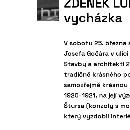
ZDENĚK LUK
vycházka
V sobotu 25. března 
Josefa Gočára v ulici
Stavby a architekti 2
tradičně krásného po
samozřejmě krásnou u
1920-1921, na její vý
Štursa (konzoly s mot
který vyzdobil inter