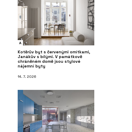
A
Kotěrův byt s červenými omítkami,
Janákův s bílými. V památkově
chráněném domě jsou stylové
nájemní byty
14. 7. 2026