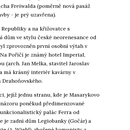
řicha Freiwalda (poměrně nová pasáž
vby - je prý uzavřena).
 Republiky a na křižovatce s
žní dům ve stylu české neorenesance od
yl zprovozněn první osobní výtah v
 Na Poříčí je známý hotel Imperial,
 (arch. Jan Melka, stavitel Jaroslav
a má krásný interiér kavárny v
fa Drahoňovského.
i, jejíž jednu stranu, kde je Masarykovo
o názoru poněkud předimenzované
funkcionalistický palác Ferra od
le je zadní dům Legiobanky (Gočár) a
ie (A. Wiehl), zbořené komunisty a