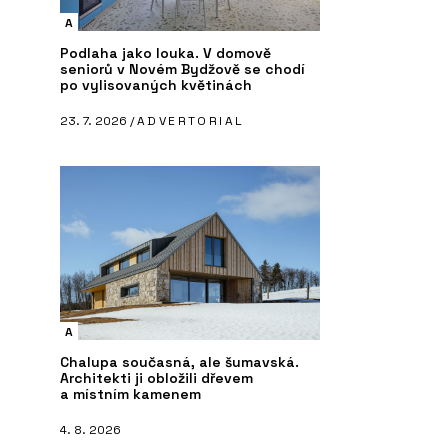
A
Podlaha jako louka. V domově
seniorů v Novém Bydžově se chodí
po vylisovaných květinách
23. 7. 2026 /
ADVERTORIAL
A
Chalupa současná, ale šumavská.
Architekti ji obložili dřevem
a místním kamenem
4. 8. 2026