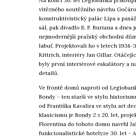
Na konci 30. let Legiobanka přikoupi
vítězného soutěžního návrhu Gočáro
konstruktivistický palác Lípa s pasáž
sál, pak divadlo E. F. Buriana a dnes 
nejmodernější pražský obchodní dům
labuť. Projektovali ho v letech 1938-
Kittrich, interiéry Jan Gillar. Otáčej
byly první interiérové eskalátory a 
detailů.
Ve frontě domů naproti od Legiobank
Bondy – ten starší ve stylu historismu
od Františka Kavalíra ve stylu art d
klasicismu je Bondy 2 z 20. let, proj
Florentina do tohoto domu navrhl Jak
funkcionalistické hotelyze 30. let