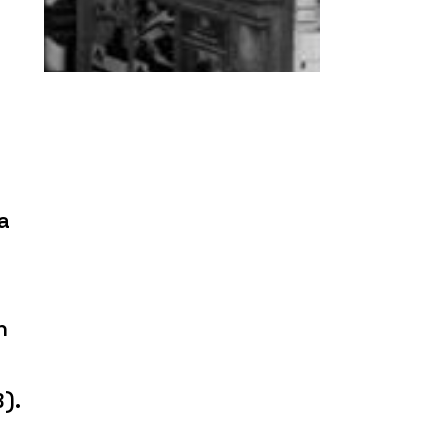
a
n
).