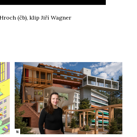
roch (čb), klip Jiří Wagner
N