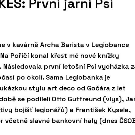
EŠ: První jarní Psí
se v kavárně Archa Barista v Legiobance
 Na Poříčí konal křest mé nové knížky
. Následovala první letošní Psí vycházka z
časí po okolí. Sama Legiobanka je
kázkou stylu art deco od Gočára z let
zdobě se podíleli Otto Gutfreund (vlys), Ja
ivy bojišť legionářů) a František Kysela,
iér včetně slavné bankovní haly (dnes ČSOB