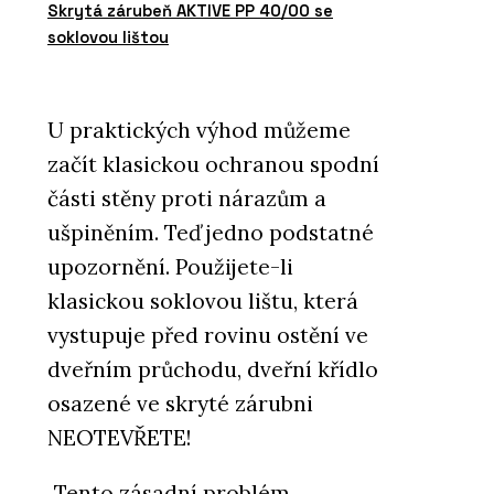
Skrytá zárubeň AKTIVE PP 40/00 se
soklovou lištou
U praktických výhod můžeme
začít klasickou ochranou spodní
části stěny proti nárazům a
ušpiněním. Teď jedno podstatné
upozornění. Použijete-li
klasickou soklovou lištu, která
vystupuje před rovinu ostění ve
dveřním průchodu, dveřní křídlo
osazené ve skryté zárubni
NEOTEVŘETE!
„Tento zásadní problém