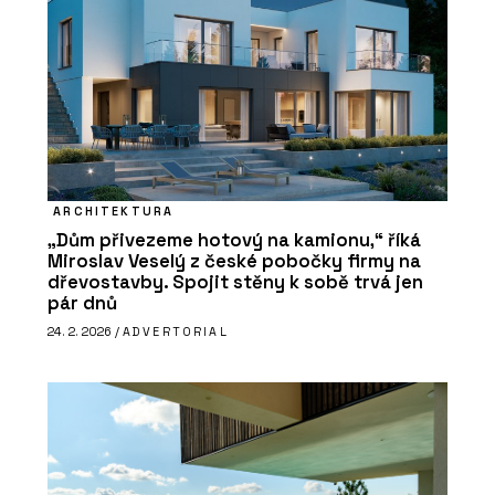
ARCHITEKTURA
„Dům přivezeme hotový na kamionu,“ říká
Miroslav Veselý z české pobočky firmy na
dřevostavby. Spojit stěny k sobě trvá jen
pár dnů
24. 2. 2026 /
ADVERTORIAL