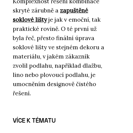
Komplexnost řešení kombinace
skryté zárubně a
zapuštěné
soklové lišty
je jak v emoční, tak
praktické rovině. O té první už
byla řeč, přesto finální úprava
soklové lišty ve stejném dekoru a
materiálu, v jakém zákazník
zvolil podlahu, například dlažbu,
lino nebo plovoucí podlahu, je
umocněním designově čistého
řešení.
VÍCE K TÉMATU