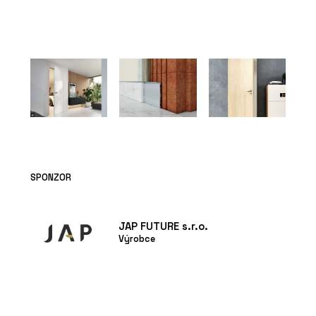
PRODUKTY
Dveře IDEA DOOR - JAP
ČLÁNKY
SPONZOR
Střešní nástavba
inspirovaná
funkcionalismem
JAP FUTURE s.r.o.
Výrobce