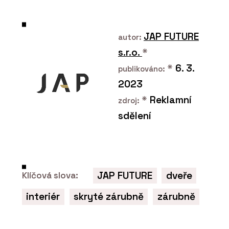
PRODUKTY
Dveře MASTER - JAP
JAP FUTURE
autor:
s.r.o.
*
*
6. 3.
publikováno:
2023
*
Reklamní
zdroj:
sdělení
ČLÁNKY
EFEKTA – obkladový
systém promyšlený do
všech detailů
JAP FUTURE
dveře
Klíčová slova:
interiér
skryté zárubně
zárubně