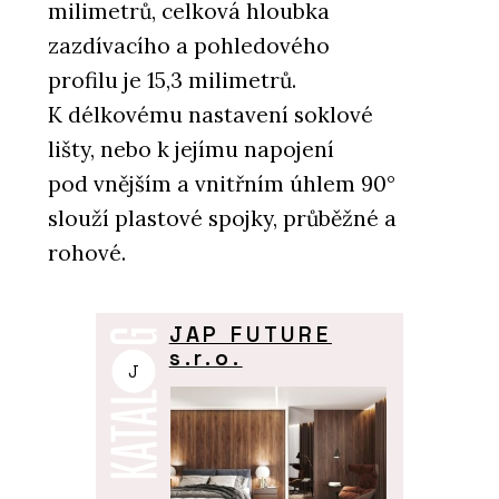
milimetrů, celková hloubka
zazdívacího a pohledového
profilu je 15,3 milimetrů.
K délkovému nastavení soklové
lišty, nebo k jejímu napojení
pod vnějším a vnitřním úhlem 90°
slouží plastové spojky, průběžné a
rohové.
JAP FUTURE
s.r.o.
J