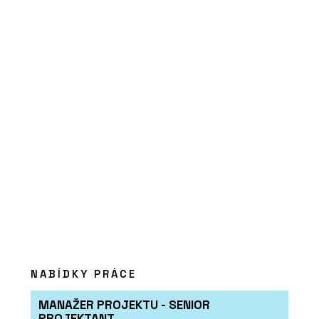
ČLÁNKY
Moderní dům, na kterém
není potřeba nic měnit
NABÍDKY PRÁCE
MANAŽER PROJEKTU - SENIOR
PROJEKTANT