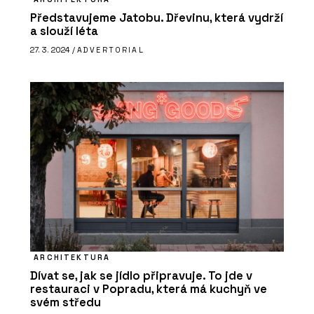
Představujeme Jatobu. Dřevinu, která vydrží
a slouží léta
27. 3. 2024 /
ADVERTORIAL
PRODUKTY
Profilovaná vláknocementová střešní
krytina Swisspearl
ARCHITEKTURA
Dívat se, jak se jídlo připravuje. To jde v
restauraci v Popradu, která má kuchyň ve
O FIRMĚ
svém středu