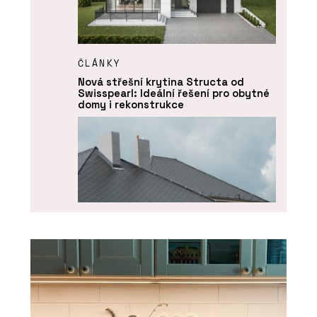
ČLÁNKY
Nová střešní krytina Structa od
Swisspearl: Ideální řešení pro obytné
domy i rekonstrukce
PRODUKTY
Skládaná vláknocementová střešní
krytina Swisspearl