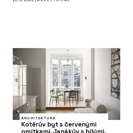
ARCHITEKTURA
Kotěrův byt s červenými
omítkami, Janákův s bílými.