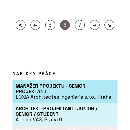
←
→
↖
5
6
7
↘
NABÍDKY PRÁCE
MANAŽER PROJEKTU - SENIOR
PROJEKTANT
LOXIA Architectes Ingenierie s.r.o., Praha
ARCHITEKT-PROJEKTANT: JUNIOR /
SENIOR / STUDENT
Atelier VAS, Praha 6