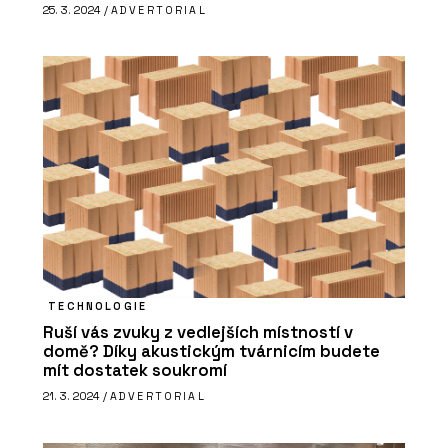
Swisspearl Česká republika a.s.
25. 3. 2024 /
ADVERTORIAL
PRODUKTY
Vláknocementová deska Swisspearl
Patina Structure NXT
TECHNOLOGIE
Ruší vás zvuky z vedlejších místností v
domě? Díky akustickým tvárnicím budete
mít dostatek soukromí
21. 3. 2024 /
ADVERTORIAL