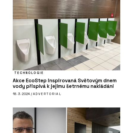
ČLÁNKY
Budova Rozhlasu a televize Slovenska
je energeticky efektivní. Stavba z
80. let dostala novou fasádu a
zateplovací systém
TECHNOLOGIE
Akce EcoStep inspirovaná Světovým dnem
vody přispívá k jejímu šetrnému nakládání
18. 3. 2024 /
ADVERTORIAL