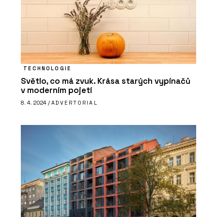
TECHNOLOGIE
Světlo, co má zvuk. Krása starých vypínačů
v moderním pojetí
PRODUKTY
8. 4. 2024 /
ADVERTORIAL
Vláknocementová deska Swisspearl
Patina Original NXT