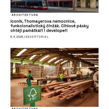
ČLÁNKY
Černá školka v borovém háji. V obci
ARCHITEKTURA
Vědomice mají trochu jinou mateřskou
Iconik, Thomayerova nemocnice,
školu
funkcionalistický činžák. Cihlové pásky
chtějí památkáři i developeři
5. 4. 2024 /
ADVERTORIAL
PRODUKTY
Vláknocementová deska Swisspearl
Carat
ARCHITEKTURA