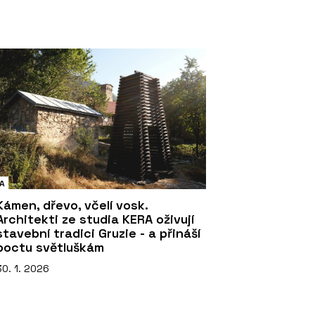
A
Kámen, dřevo, včelí vosk.
Architekti ze studia KERA oživují
stavební tradici Gruzie - a přináší
poctu světluškám
30. 1. 2026