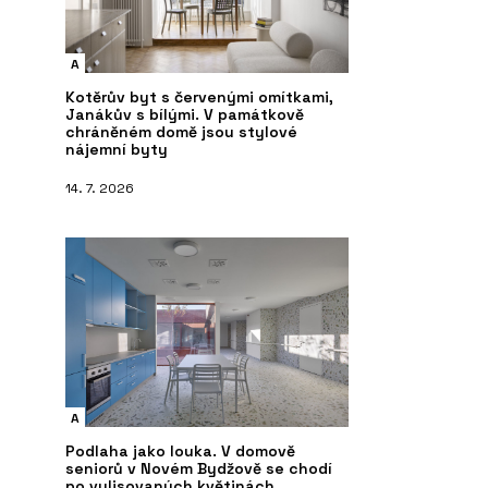
A
Kotěrův byt s červenými omítkami,
Janákův s bílými. V památkově
chráněném domě jsou stylové
nájemní byty
14. 7. 2026
A
Podlaha jako louka. V domově
seniorů v Novém Bydžově se chodí
po vylisovaných květinách