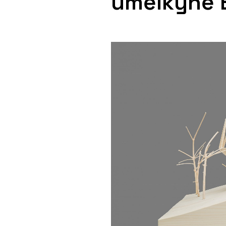
umělkyně E