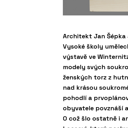
Architekt Jan Šépka 
Vysoké školy umělec
výstavě ve Winternitz
modely svých soukrom
ženských torz z hutní
nad krásou soukroméh
pohodlí a prvoplánový
obyvatele povznáší a
O což šlo ostatně i a