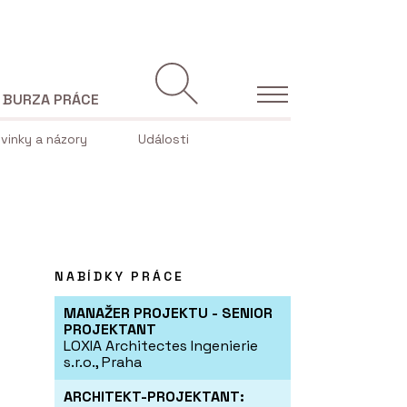
BURZA PRÁCE
vinky a názory
Události
NABÍDKY PRÁCE
MANAŽER PROJEKTU - SENIOR
PROJEKTANT
LOXIA Architectes Ingenierie
s.r.o., Praha
ARCHITEKT-PROJEKTANT: