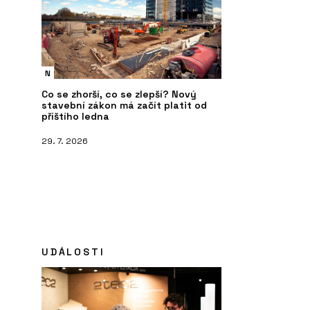
N
Co se zhorší, co se zlepší? Nový
stavební zákon má začít platit od
příštího ledna
29. 7. 2026
UDÁLOSTI