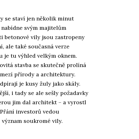
 se staví jen několik minut
n nabídne svým majitelům
ti betonové vily jsou zastropeny
í, ale také současná verze
 je tu výhled velkým oknem.
bovitá stavba se skutečně prolíná
mezí přírody a architektury.
pírají je kusy žuly jako skály.
ší, i tady se ale sešly požadavky
erou jim dal architekt – a vyrostl
Přání investorů vedou
e význam soukromé vily.