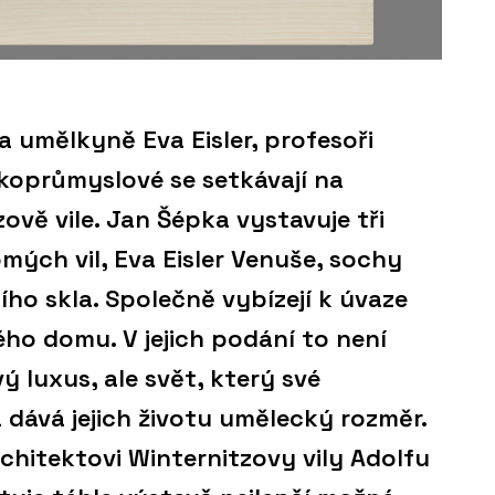
a umělkyně Eva Eisler, profesoři
koprůmyslové se setkávají na
ově vile. Jan Šépka vystavuje tři
ých vil, Eva Eisler Venuše, sochy
ho skla. Společně vybízejí k úvaze
o domu. V jejich podání to není
 luxus, ale svět, který své
 dává jejich životu umělecký rozměr.
rchitektovi Winternitzovy vily Adolfu