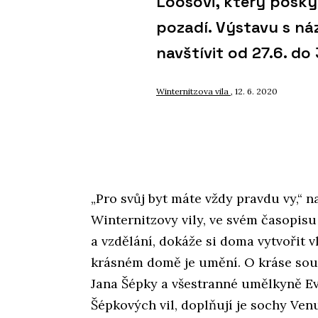
Loosovi, který posky
pozadí. Výstavu s ná
navštívit od 27.6. do 
Winternitzova vila
, 12. 6. 2020
„Pro svůj byt máte vždy pravdu vy,“ n
Winternitzovy vily, ve svém časopis
a vzdělání, dokáže si doma vytvořit vl
krásném domě je umění. O kráse souk
Jana Šépky a všestranné umělkyně Ev
Šépkových vil, doplňují je sochy Ven