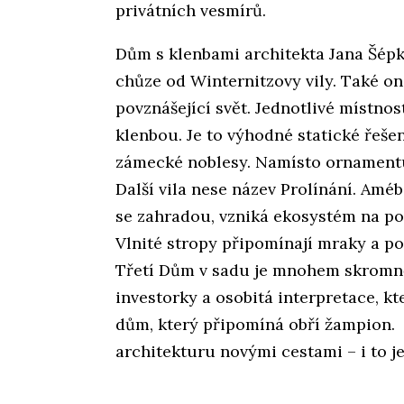
privátních vesmírů.
Dům s klenbami architekta Jana Šépky
chůze od Winternitzovy vily. Také o
povznášející svět. Jednotlivé místnos
klenbou. Je to výhodné statické řešen
zámecké noblesy. Namísto ornamentu
Další vila nese název Prolínání. Amé
se zahradou, vzniká ekosystém na po
Vlnité stropy připomínají mraky a pod
Třetí Dům v sadu je mnohem skromněj
investorky a osobitá interpretace, kt
dům, který připomíná obří žampion. 
architekturu novými cestami – i to j