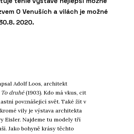
tuje téhle výstavě nejlepší možné
zvem O Venuších a vilách je možné
30.8. 2020.
apsal Adolf Loos, architekt
u
To druhé
(1903). Kdo má vkus, cit
astní povznášející svět. Také žít v
romé vily je výstava architekta
y Eisler. Najdeme tu modely tří
uší. Jako bohyně krásy těchto