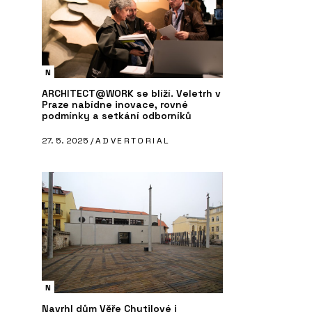
N
ARCHITECT@WORK se blíží. Veletrh v
Praze nabídne inovace, rovné
podmínky a setkání odborníků
27. 5. 2025 /
ADVERTORIAL
N
Navrhl dům Věře Chytilové i