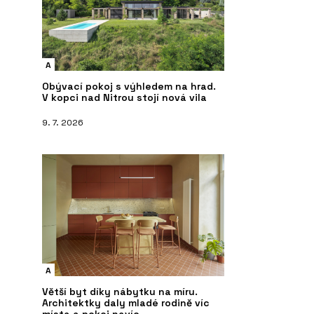
A
Obývací pokoj s výhledem na hrad.
V kopci nad Nitrou stojí nová vila
9. 7. 2026
A
Větší byt díky nábytku na míru.
Architektky daly mladé rodině víc