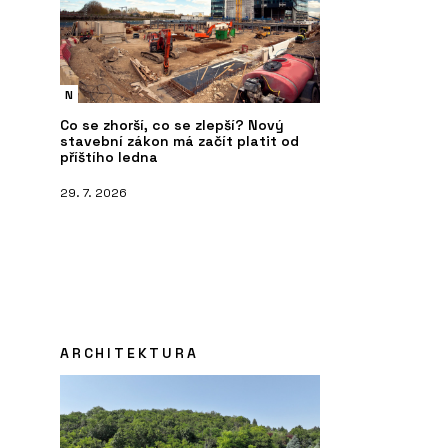
N
Co se zhorší, co se zlepší? Nový
stavební zákon má začít platit od
příštího ledna
29. 7. 2026
ARCHITEKTURA