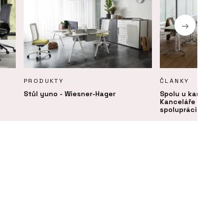
PRODUKTY
ČLÁNKY
Stůl yuno - Wiesner-Hager
Spolu u kancelář
Kanceláře se měn
spolupráci a set