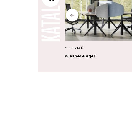
KTY
O FIRMĚ
uc - Wiesner-Hager
Wiesner-Hager