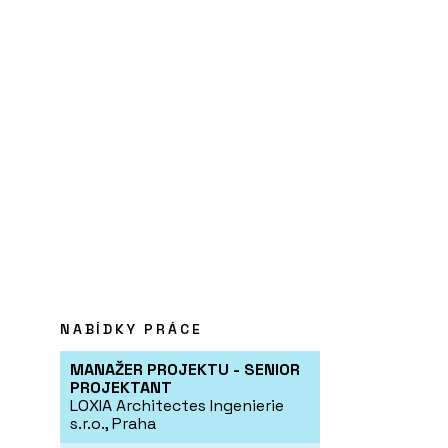
NABÍDKY PRÁCE
MANAŽER PROJEKTU - SENIOR
PROJEKTANT
LOXIA Architectes Ingenierie
s.r.o., Praha