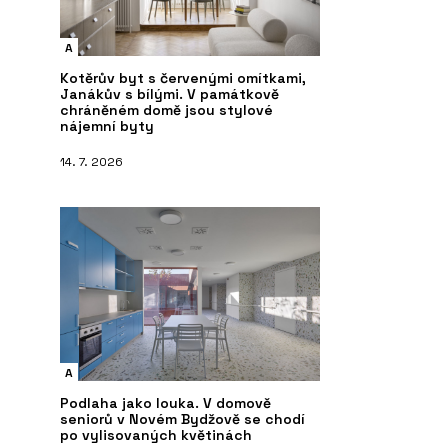
A
Kotěrův byt s červenými omítkami,
Janákův s bílými. V památkově
chráněném domě jsou stylové
nájemní byty
14. 7. 2026
A
Podlaha jako louka. V domově
seniorů v Novém Bydžově se chodí
po vylisovaných květinách