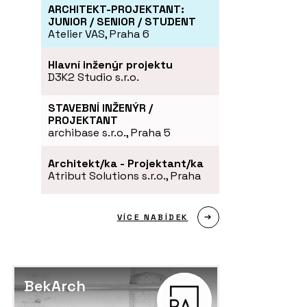
ARCHITEKT-PROJEKTANT:
JUNIOR / SENIOR / STUDENT
Atelier VAS, Praha 6
Hlavní inženýr projektu
D3K2 Studio s.r.o.
STAVEBNÍ INŽENÝR /
PRODUKTY
ČL
PROJEKTANT
ského stolu.
Židle nooi - Wiesner-Hager
Kd
archibase s.r.o., Praha 5
í v místa ke
po
kávání
pr
Architekt/ka - Projektant/ka
Atribut Solutions s.r.o., Praha
VÍCE NABÍDEK
BekArch