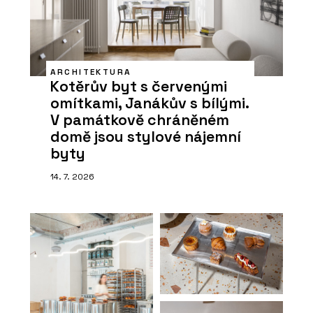
ARCHITEKTURA
Kotěrův byt s červenými
omítkami, Janákův s bílými.
V památkově chráněném
domě jsou stylové nájemní
byty
14. 7. 2026