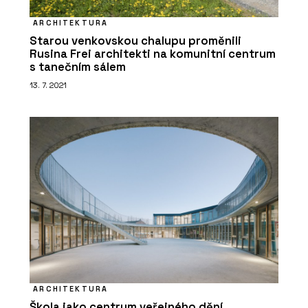
PRODUKTY
Vápenopískové tvárnice Silka - Xella
ARCHITEKTURA
Starou venkovskou chalupu proměnili
Rusina Frei architekti na komunitní centrum
s tanečním sálem
13. 7. 2021
SLUŽBY
Podpora v průběhu realizace - Xella
ARCHITEKTURA
Škola jako centrum veřejného dění.