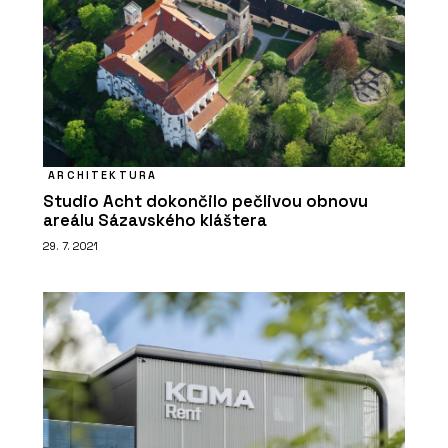
SLUŽBY
Rekonstrukce - Xella
ARCHITEKTURA
Studio Acht dokončilo pečlivou obnovu
areálu Sázavského kláštera
29. 7. 2021
O FIRMĚ
Xella CZ