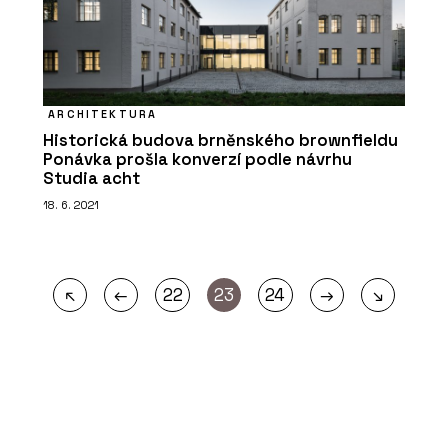
ARCHITEKTURA
Historická budova brněnského brownfieldu
Ponávka prošla konverzí podle návrhu
Studia acht
18. 6. 2021
←
→
↖
22
23
24
↘