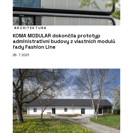
ARCHITEKTURA
KOMA MODULAR dokončila prototyp
administrativní budovy z vlastních modulů
řady Fashion Line
ČLÁNKY
Tvárnice Silka namísto železobetonu
28. 7. 2021
na druhém bytovém domě Rezidence
Triangl v Brně