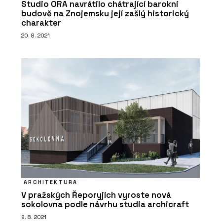
Studio ORA navrátilo chátrající barokní
budově na Znojemsku její zašlý historický
charakter
20. 8. 2021
ARCHITEKTURA
V pražských Řeporyjích vyroste nová
sokolovna podle návrhu studia archicraft
9. 8. 2021