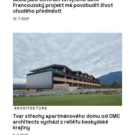
Francouzský projekt má povzbudit život
chudého předměstí
12. 7. 2021
PRODUKTY
Minerální izolační deska Multipor -
Xella
ARCHITEKTURA
Tvar střechy apartmánového domu od CMC
architects vychází z reliéfu beskydské
krajiny