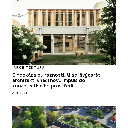
SLUŽBY
Návrh a projektování projektů - Xella
ARCHITEKTURA
S neokázalou rázností. Mladí švýcarští
PRODUKTY
architekti vnáší nový impuls do
Pórobetonový stavební materiál
konzervativního prostředí
Ytong - Xella
3. 8. 2021