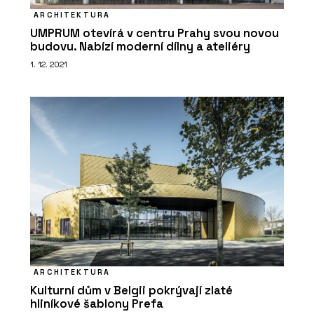
Pražský Fragment získal druhé místo
ARCHITEKTURA
v kategorii inovace v mezinárodní
UMPRUM otevírá v centru Prahy svou novou
soutěži Gypsum Trophy
budovu. Nabízí moderní dílny a ateliéry
1. 12. 2021
PRODUKTY
Profikalkulátor Rigips
ARCHITEKTURA
Kulturní dům v Belgii pokrývají zlaté
hliníkové šablony Prefa