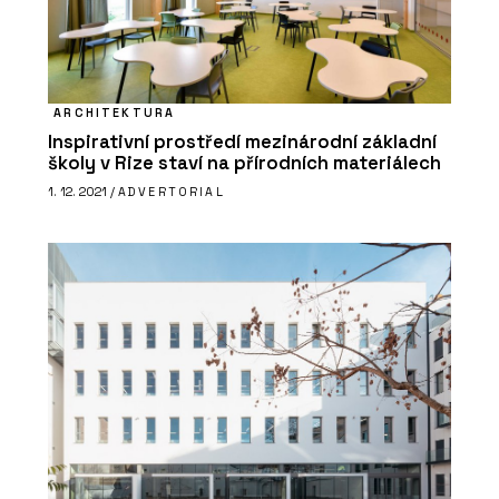
ARCHITEKTURA
Inspirativní prostředí mezinárodní základní
školy v Rize staví na přírodních materiálech
PRODUKTY
1. 12. 2021 /
ADVERTORIAL
Konstrukční sádrokartonová deska
RigiStabil - Rigips
ČLÁNKY