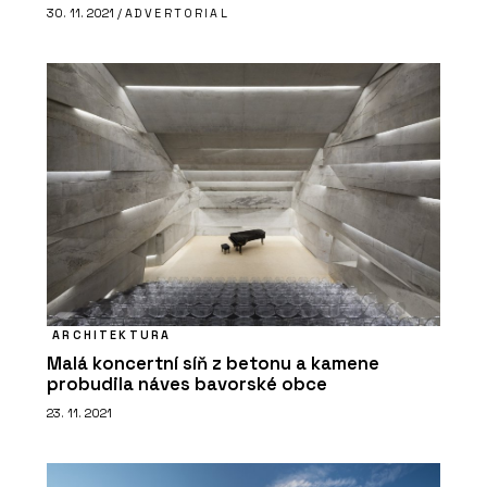
30. 11. 2021 /
ADVERTORIAL
PRODUKTY
Suché podlahy RigiStabil - Rigips
ARCHITEKTURA
Malá koncertní síň z betonu a kamene
probudila náves bavorské obce
PRODUKTY
Akustické kazetové podhledy
23. 11. 2021
Eurocoustic - Rigips