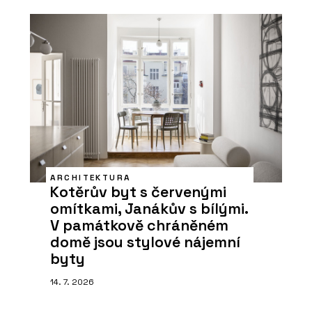
ARCHITEKTURA
Kotěrův byt s červenými
omítkami, Janákův s bílými.
V památkově chráněném
domě jsou stylové nájemní
byty
14. 7. 2026