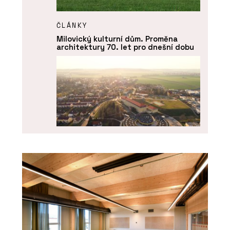
ČLÁNKY
Milovický kulturní dům. Proměna
architektury 70. let pro dnešní dobu
ČLÁNKY
Líbeznice věří architektům. Nový
školní pavilon přirozeně zapadá do
krajiny i struktury obce