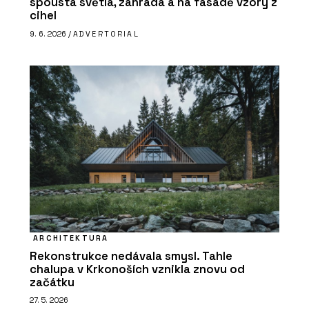
spousta světla, zahrada a na fasádě vzory z
cihel
9. 6. 2026 /
ADVERTORIAL
ARCHITEKTURA
Rekonstrukce nedávala smysl. Tahle
chalupa v Krkonoších vznikla znovu od
začátku
27. 5. 2026