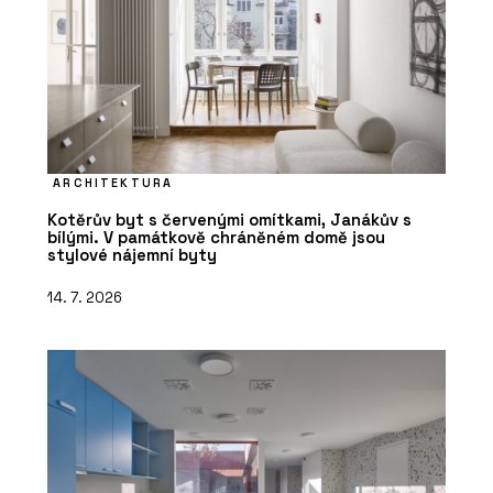
ARCHITEKTURA
Kotěrův byt s červenými omítkami, Janákův s
bílými. V památkově chráněném domě jsou
stylové nájemní byty
14. 7. 2026