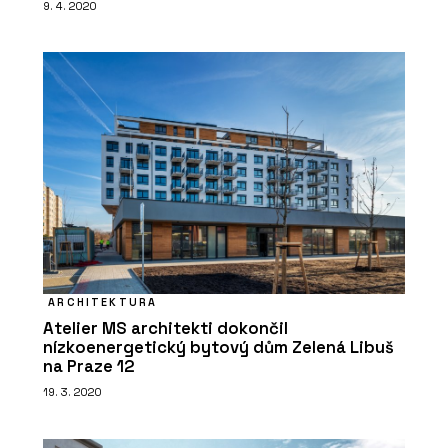
9. 4. 2020
PRODUKTY
Systém pro instalaci teplé a studené
pitné vody RAUTITAN - REHAU
ARCHITEKTURA
Atelier MS architekti dokončil
nízkoenergetický bytový dům Zelená Libuš
na Praze 12
19. 3. 2020