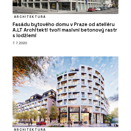
PRODUKTY
Systém odhlučnění domovní
ARCHITEKTURA
kanalizace RAUPIANO PLUS - REHAU
Fasádu bytového domu v Praze od ateliéru
A.LT Architekti tvoří masivní betonový rastr
s lodžiemi
7. 7. 2020
ČLÁNKY
Vícepodlažní dřevostavba TIMBER
PRAHA s podlahovým vytápěním
REHAU
ARCHITEKTURA