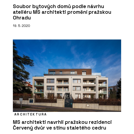
Soubor bytových domů podle návrhu
ateliéru MS architekti promění pražskou
Ohradu
19. 5. 2020
PRODUKTY
Potrubní systémy - REHAU
ARCHITEKTURA
ČLÁNKY
MS architekti navrhli pražskou rezidenci
Představa studeného kláštera už
Červený dvůr ve stínu staletého cedru
neplatí