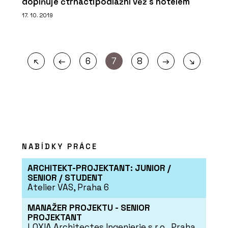
doplňuje čtrnáctipodlažní věž s hotelem
17. 10. 2019
←
→
↖
6
7
8
↘
NABÍDKY PRÁCE
ARCHITEKT-PROJEKTANT: JUNIOR /
SENIOR / STUDENT
Atelier VAS, Praha 6
MANAŽER PROJEKTU - SENIOR
PROJEKTANT
LOXIA Architectes Ingenierie s.r.o., Praha