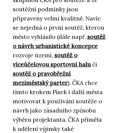
skupinou ČKA pro soutěže a že
soutěžní podmínky jsou
připraveny velmi kvalitně. Navíc
se nejedná o první soutěž, kterou
město vyhlásilo (dále např.
soutěž
o návrh urbanistické koncepce
rozvoje území,
soutěž o
víceúčelovou sportovní halu
či
soutěž o pravobřežní
meziměstský parter
). ČKA chce
tímto krokem Písek i další města
motivovat k používání soutěže o
návrh jako zásadního způsobu
výběru projektanta. ČKA přiměla
k udělení výjimky také