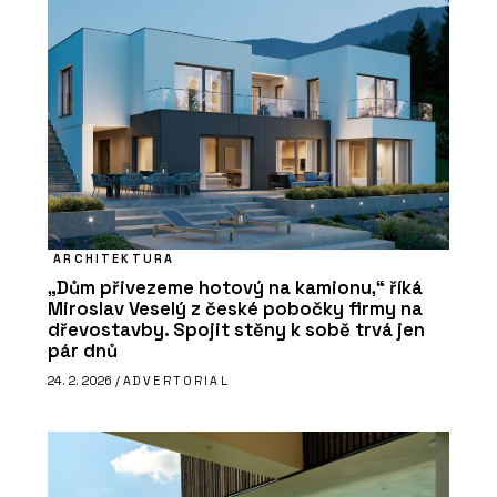
ARCHITEKTURA
„Dům přivezeme hotový na kamionu,“ říká
Miroslav Veselý z české pobočky firmy na
dřevostavby. Spojit stěny k sobě trvá jen
pár dnů
24. 2. 2026 /
ADVERTORIAL