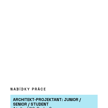
One S2L - MP KOVÁNÍ
PRODUKTY
Dveřní klika GK Avus One
S2L - MP KOVÁNÍ
NABÍDKY PRÁCE
PRODUKTY
ARCHITEKT-PROJEKTANT: JUNIOR /
Interiérová klika MPK
SENIOR / STUDENT
Impressa Switch Lock -