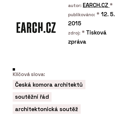
kování MPK Securo - MP
EARCH.CZ
*
autor:
KOVÁNÍ
*
12. 5.
publikováno:
2015
*
Tisková
zdroj:
zpráva
PRODUKTY
Dveřní klika MPK Grandera
In Lock - MP KOVÁNÍ
Klíčová slova:
Česká komora architektů
soutěžní řád
architektonická soutěž
PRODUKTY
Bezpečnostní klika GK R8