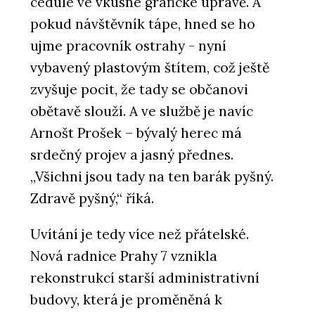
cedule ve vkusné grafické úpravě. A
pokud návštěvník tápe, hned se ho
ujme pracovník ostrahy - nyní
vybavený plastovým štítem, což ještě
zvyšuje pocit, že tady se občanovi
obětavě slouží. A ve službě je navíc
Arnošt Prošek – bývalý herec má
srdečný projev a jasný přednes.
„Všichni jsou tady na ten barák pyšný.
Zdravě pyšný,“ říká.
Uvítání je tedy více než přátelské.
Nová radnice Prahy 7 vznikla
rekonstrukcí starší administrativní
budovy, která je proměněná k