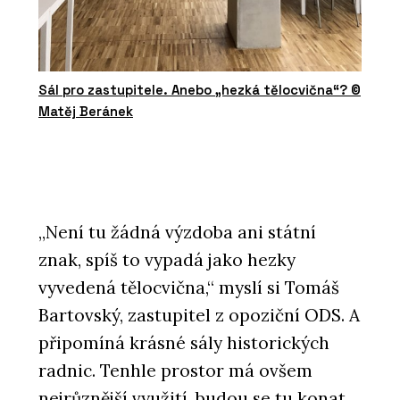
Sál pro zastupitele. Anebo „hezká tělocvična“? ©
Matěj Beránek
„Není tu žádná výzdoba ani státní
znak, spíš to vypadá jako hezky
vyvedená tělocvična,“ myslí si Tomáš
Bartovský, zastupitel z opoziční ODS. A
připomíná krásné sály historických
radnic. Tenhle prostor má ovšem
nejrůznější využití, budou se tu konat