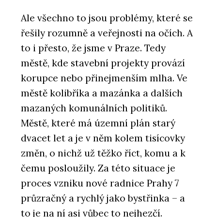
Ale všechno to jsou problémy, které se
řešily rozumně a veřejnosti na očích. A
to i přesto, že jsme v Praze. Tedy
městě, kde stavební projekty provází
korupce nebo přinejmenším mlha. Ve
městě kolibříka a mazánka a dalších
mazaných komunálních politiků.
Městě, které má územní plán starý
dvacet let a je v něm kolem tisícovky
změn, o nichž už těžko říct, komu a k
čemu posloužily. Za této situace je
proces vzniku nové radnice Prahy 7
průzračný a rychlý jako bystřinka – a
to je na ní asi vůbec to nejhezčí.