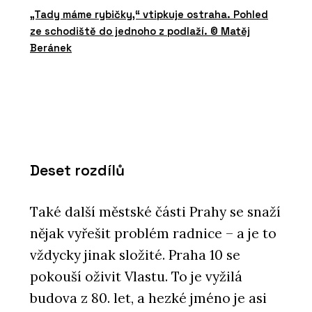
„Tady máme rybičky,“ vtipkuje ostraha. Pohled
ze schodiště do jednoho z podlaží. © Matěj
Beránek
Deset rozdílů
Také další městské části Prahy se snaží
nějak vyřešit problém radnice – a je to
vždycky jinak složité. Praha 10 se
pokouší oživit Vlastu. To je vyžilá
budova z 80. let, a hezké jméno je asi