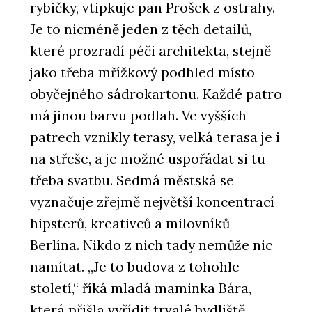
rybičky, vtipkuje pan Prošek z ostrahy.
Je to nicméně jeden z těch detailů,
které prozradí péči architekta, stejně
jako třeba mřížkový podhled místo
obyčejného sádrokartonu. Každé patro
má jinou barvu podlah. Ve vyšších
patrech vznikly terasy, velká terasa je i
na střeše, a je možné uspořádat si tu
třeba svatbu. Sedmá městská se
vyznačuje zřejmě největší koncentrací
hipsterů, kreativců a milovníků
Berlína. Nikdo z nich tady nemůže nic
namítat. „Je to budova z tohohle
století,“ říká mladá maminka Bára,
která přišla vyřídit trvalé bydliště.