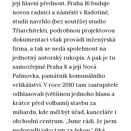
její hlavní přednost. Praha 16 buduje
novou radnici a náměstí v Radotíně,
studii navrhlo (bez soutěže) studio
Třiarchitekti, podrobnou projektovou
dokumentaci však provádí inženýrská
firma, a tak se nedá spolehnout na
jednotný autorský rukopis. A pak je tu
samozřejmě Praha 8 a její Nová
Palmovka, památník komunálního
velikášství. V roce 2010 tam zastupitelé
odhlasovali (většinou jednoho hlasu a
krátce před volbami) stavbu za
miliardu, kde měl být úřad, kanceláře i
obchodní centrum. „Jsme rádi, že jsem
nedopadli jako tam za řekou,“ říká