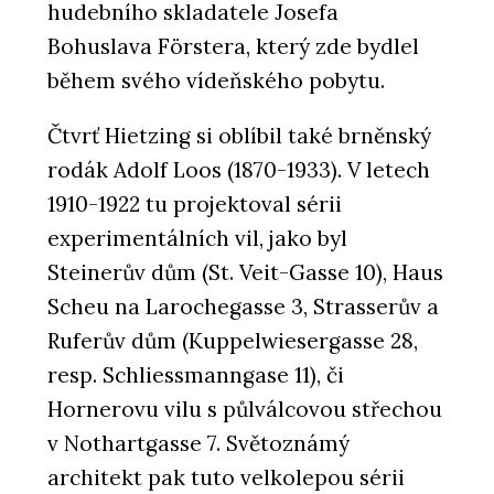
hudebního skladatele Josefa
Bohuslava Förstera, který zde bydlel
během svého vídeňského pobytu.
Čtvrť Hietzing si oblíbil také brněnský
rodák Adolf Loos (1870-1933). V letech
1910-1922 tu projektoval sérii
experimentálních vil, jako byl
Steinerův dům (St. Veit-Gasse 10), Haus
Scheu na Larochegasse 3, Strasserův a
Ruferův dům (Kuppelwiesergasse 28,
resp. Schliessmanngase 11), či
Hornerovu vilu s půlválcovou střechou
v Nothartgasse 7. Světoznámý
architekt pak tuto velkolepou sérii