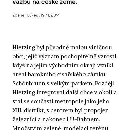
vazbu na české země.
Zdeněk Lukeš
, 19. 11. 2014
Hietzing byl původně malou viničnou
obcí, jejíž význam pochopitelně vzrostl,
když na jejím východním okraji vznikl
areál barokního císařského zámku
Schönbrunn s velkým parkem. Později
Hietzing integroval další obce v okolí a
stal se součástí metropole jako jeho
XIII. distrikt, s centrem byl propojen
železnicí a nakonec i U-Bahnem.
Množstvím zeleně, modelací terénu,