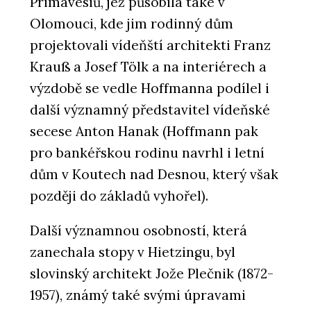
Primavesiů, jež působila také v
Olomouci, kde jim rodinný dům
projektovali vídeňští architekti Franz
Krauß a Josef Tölk a na interiérech a
výzdobě se vedle Hoffmanna podílel i
další významný představitel vídeňské
secese Anton Hanak (Hoffmann pak
pro bankéřskou rodinu navrhl i letní
dům v Koutech nad Desnou, který však
později do základů vyhořel).
Další významnou osobností, která
zanechala stopy v Hietzingu, byl
slovinský architekt Jože Plečnik (1872-
1957), známý také svými úpravami