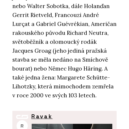
nebo Walter Sobotka, dále Holanďan
Gerrit Rietveld, Francouzi André
Lurçat a Gabriel Guévrékian, Američan
rakouského původu Richard Neutra,
světoběžník a olomoucký rodák
Jacques Groag (jeho jediná pražská
stavba se měla nedáno na Smíchově
bourat) nebo Němec Hugo Häring. A
také jedna žena: Margarete Schütte-
Lihotzky, která mimochodem zemřela
v roce 2000 ve svých 103 letech.
Ravak
R