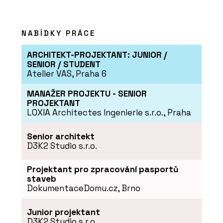
NABÍDKY PRÁCE
ARCHITEKT-PROJEKTANT: JUNIOR /
SENIOR / STUDENT
Atelier VAS, Praha 6
MANAŽER PROJEKTU - SENIOR
PROJEKTANT
O FIRMĚ
LOXIA Architectes Ingenierie s.r.o., Praha
Ravak
Senior architekt
D3K2 Studio s.r.o.
Projektant pro zpracování pasportů
staveb
DokumentaceDomu.cz, Brno
Junior projektant
D3K2 Studio s.r.o.