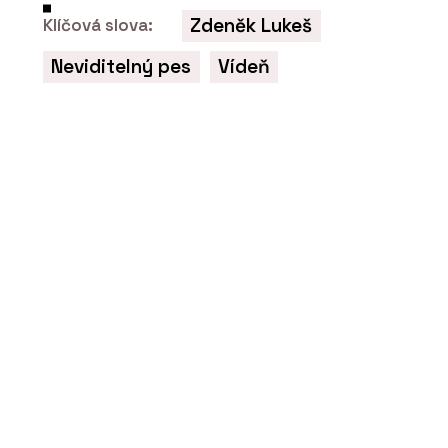
Zdeněk Lukeš
Klíčová slova:
Neviditelný pes
Vídeň
ČLÁNKY
Součástí Designbloku bude
konference Designblok Talks.
Vystoupí hvězdy světového designu,
vstupenky jsou v prodeji.
PRODUKTY
Solitérní vany - RAVAK