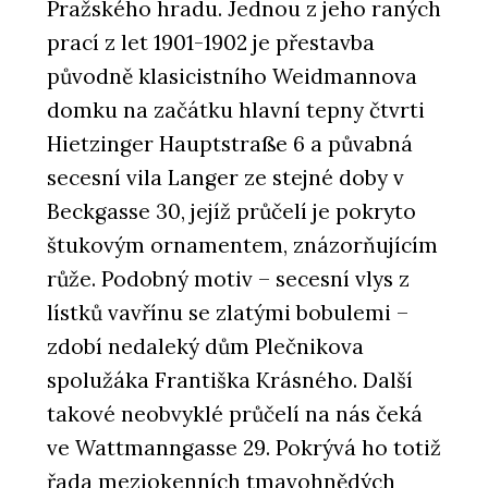
Pražského hradu. Jednou z jeho raných
prací z let 1901-1902 je přestavba
původně klasicistního Weidmannova
domku na začátku hlavní tepny čtvrti
Hietzinger Hauptstraße 6 a půvabná
secesní vila Langer ze stejné doby v
Beckgasse 30, jejíž průčelí je pokryto
štukovým ornamentem, znázorňujícím
růže. Podobný motiv – secesní vlys z
lístků vavřínu se zlatými bobulemi –
zdobí nedaleký dům Plečnikova
spolužáka Františka Krásného. Další
takové neobvyklé průčelí na nás čeká
ve Wattmanngasse 29. Pokrývá ho totiž
řada meziokenních tmavohnědých