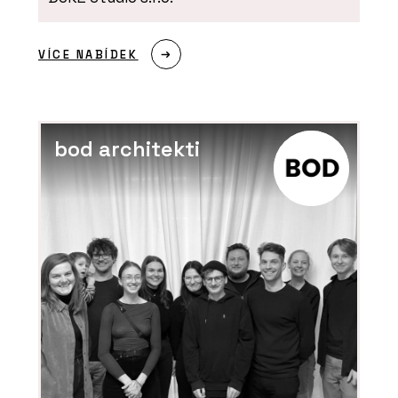
PRODUKTY
Sprchové kouty Walk-In - RAVAK
VÍCE NABÍDEK
bod architekti
ČLÁNKY
Nový cowork v Nuselském pivovaru
nabízí zázemí, komunitu i promyšlené
koupelny