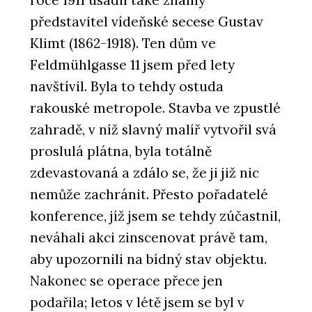
představitel vídeňské secese Gustav
Klimt (1862-1918). Ten dům ve
Feldmühlgasse 11 jsem před lety
navštívil. Byla to tehdy ostuda
rakouské metropole. Stavba ve zpustlé
zahradě, v níž slavný malíř vytvořil svá
proslulá plátna, byla totálně
zdevastovaná a zdálo se, že ji již nic
nemůže zachránit. Přesto pořadatelé
konference, jíž jsem se tehdy zúčastnil,
neváhali akci zinscenovat právě tam,
aby upozornili na bídný stav objektu.
Nakonec se operace přece jen
podařila; letos v létě jsem se byl v