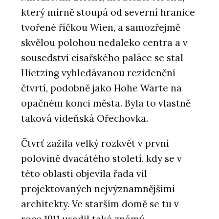
který mírně stoupá od severní hranice
tvořené říčkou Wien, a samozřejmě
skvělou polohou nedaleko centra a v
sousedství císařského paláce se stal
Hietzing vyhledávanou rezidenční
čtvrtí, podobně jako Hohe Warte na
opačném konci města. Byla to vlastně
taková vídeňská Ořechovka.
Čtvrť zažila velký rozkvět v první
polovině dvacátého století, kdy se v
této oblasti objevila řada vil
projektovaných nejvýznamnějšími
architekty. Ve starším domě se tu v
roce 1911 usadil také známý