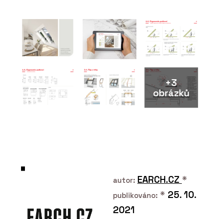
Série keramických
obkladů PINO - RAKO
+3
obrázků
ČLÁNKY
Plzeňské nádraží prošlo
rekonstrukcí a stává se
moderním dopravním
uzlem
EARCH.CZ
*
autor:
*
25. 10.
publikováno:
2021