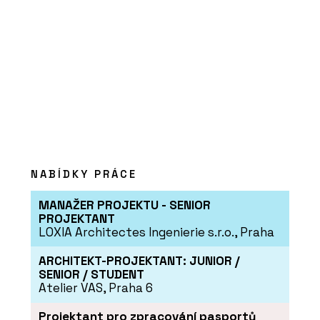
Pergamenka: Nový život
holešovického
brownfieldu
O FIRMĚ
NABÍDKY PRÁCE
LASSELSBERGER (RAKO)
MANAŽER PROJEKTU - SENIOR
PROJEKTANT
LOXIA Architectes Ingenierie s.r.o., Praha
ARCHITEKT-PROJEKTANT: JUNIOR /
SENIOR / STUDENT
Atelier VAS, Praha 6
Projektant pro zpracování pasportů