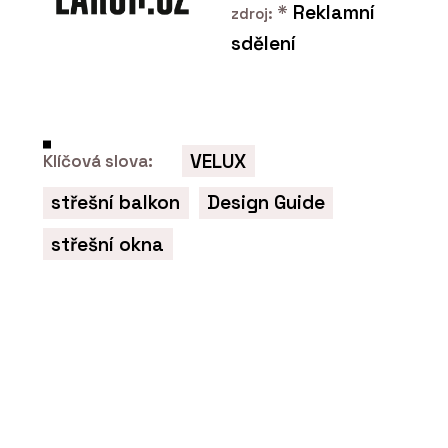
*
Reklamní
zdroj:
PRODUKTY
sdělení
Série keramických dlaždic
MIXTONE - RAKO
VELUX
Klíčová slova:
střešní balkon
Design Guide
PRODUKTY
střešní okna
Série dlaždic RAVE - RAKO
ČLÁNKY