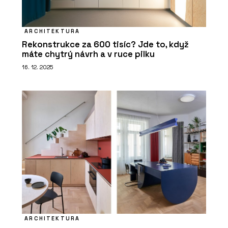
ARCHITEKTURA
Rekonstrukce za 600 tisíc? Jde to, když
máte chytrý návrh a v ruce pilku
16. 12. 2025
PRODUKTY
Dveřní klika MPK Grandera In Lock -
MP KOVÁNÍ
PRODUKTY
ARCHITEKTURA
Bezpečnostní klika GK R8 One S2L -