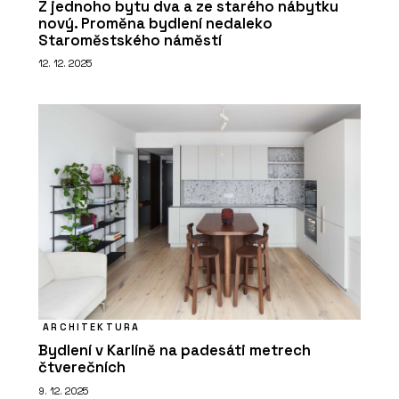
MP KOVÁNÍ
Z jednoho bytu dva a ze starého nábytku
nový. Proměna bydlení nedaleko
Staroměstského náměstí
12. 12. 2025
PRODUKTY
Dveřní klika GK Avus One S2L - MP
KOVÁNÍ
ARCHITEKTURA
Bydlení v Karlíně na padesáti metrech
čtverečních
9. 12. 2025