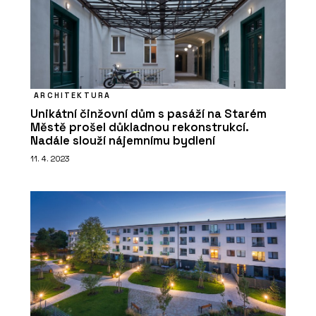
ČLÁNKY
Jak na ohniště, krby a pece. Cihelna z
Čech doporučuje šamot
ARCHITEKTURA
Unikátní činžovní dům s pasáží na Starém
Městě prošel důkladnou rekonstrukcí.
Nadále slouží nájemnímu bydlení
11. 4. 2023
PRODUKTY
Obkladové pásky - Cihelna Kadaň