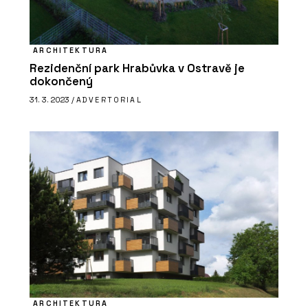
ARCHITEKTURA
Rezidenční park Hrabůvka v Ostravě je
dokončený
ČLÁNKY
31. 3. 2023 /
ADVERTORIAL
Iconik, Thomayerova nemocnice,
funkcionalistický činžák. Cihlové
pásky chtějí památkáři i developeři
PRODUKTY
ARCHITEKTURA