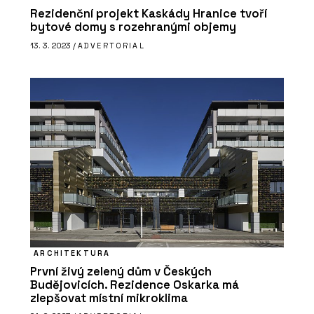
Dlažba - Cihelna Kadaň
Rezidenční projekt Kaskády Hranice tvoří
bytové domy s rozehranými objemy
13. 3. 2023 /
ADVERTORIAL
ARCHITEKTURA
První živý zelený dům v Českých
Budějovicích. Rezidence Oskarka má
zlepšovat místní mikroklima