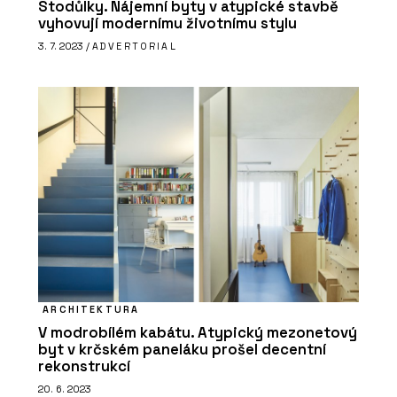
Stodůlky. Nájemní byty v atypické stavbě
vyhovují modernímu životnímu stylu
3. 7. 2023 /
ADVERTORIAL
ARCHITEKTURA
V modrobílém kabátu. Atypický mezonetový
byt v krčském paneláku prošel decentní
rekonstrukcí
20. 6. 2023