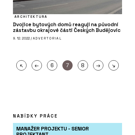
ARCHITEKTURA
Dvojice bytových domů reagují na původní
zástavbu okrajové části Českých Budějovic
9. 12. 2022 /
ADVERTORIAL
←
→
↖
6
7
8
↘
NABÍDKY PRÁCE
MANAŽER PROJEKTU - SENIOR
PROJEKTANT