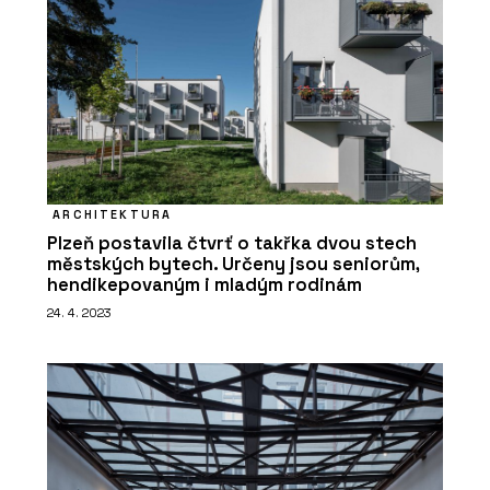
cihelná dlažba
ARCHITEKTURA
Plzeň postavila čtvrť o takřka dvou stech
městských bytech. Určeny jsou seniorům,
O FIRMĚ
hendikepovaným i mladým rodinám
CIHELNA KADAŇ
24. 4. 2023