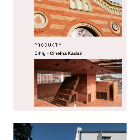
PRODUKTY
Cihly - Cihelna Kadaň
ČLÁNKY
Domů, na zahradu i na veřejná
prostranství. Tam všude se hodí