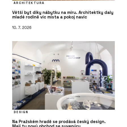
ARCHITEKTURA
Větší byt díky nábytku na míru. Architektky daly
mladé rodině víc místa a pokoj navíc
PRODUKTY
Sloupko-příčková, strukturální fasáda
10. 7. 2026
MB-SR50N EFEKT - Aluprof
ČLÁNKY
Bytová věž na pobřeží Portugalska.
Její fasáda vychází z rytmu lodních
DESIGN
kontejnerů
Na Pražském hradě se prodává český design.
Mají tu nový obchod se suvenýry