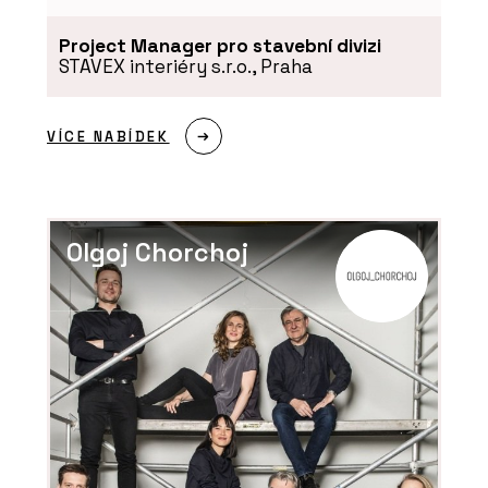
Project Manager pro stavební divizi
STAVEX interiéry s.r.o., Praha
VÍCE NABÍDEK
PRODUKTY
Okenní a dveřní systém s tepelnou
izolací MB-86N - Aluprof
Olgoj Chorchoj
ČLÁNKY
Černá perla, klenot Ostravy, ve