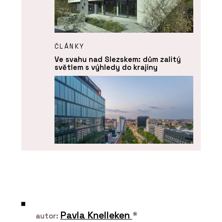
ČLÁNKY
Ve svahu nad Slezskem: dům zalitý
světlem s výhledy do krajiny
PRODUKTY
Okenní a dveřní systém MB-104
PASSIVE - Aluprof
Pavla Knelleken
*
autor: