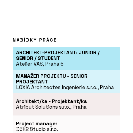
PRODUKTY
Okenní a dveřní systém s tepelnou
izolací MB-79N - Aluprof
NABÍDKY PRÁCE
ARCHITEKT-PROJEKTANT: JUNIOR /
SENIOR / STUDENT
Atelier VAS, Praha 6
MANAŽER PROJEKTU - SENIOR
PROJEKTANT
LOXIA Architectes Ingenierie s.r.o., Praha
O FIRMĚ
Architekt/ka - Projektant/ka
Aluprof System Czech s.r.o.
Atribut Solutions s.r.o., Praha
Project manager
D3K2 Studio s.r.o.