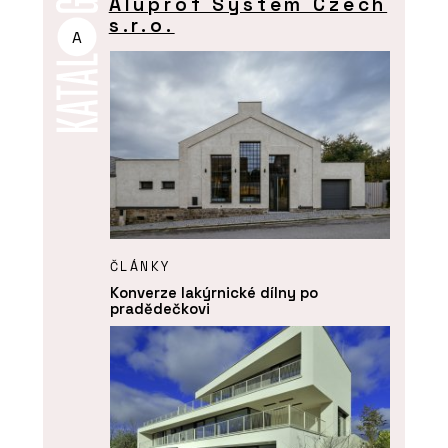
Aluprof System Czech
s.r.o.
A
ČLÁNKY
Konverze lakýrnické dílny po
pradědečkovi