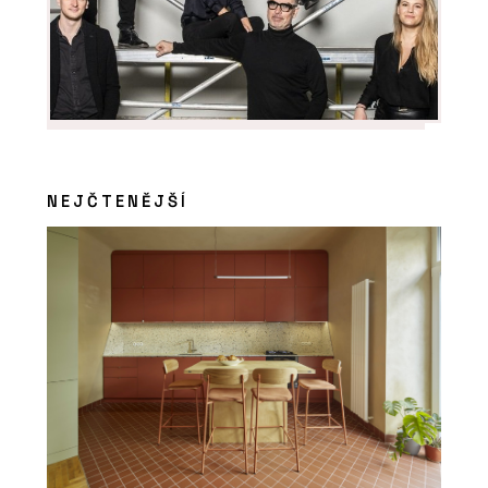
kterém se lidé léčí
NEJČTENĚJŠÍ
PRODUKTY
Sloupko-příčková fasáda s vysokou
tepelnou izolací MB-MT50N - Aluprof