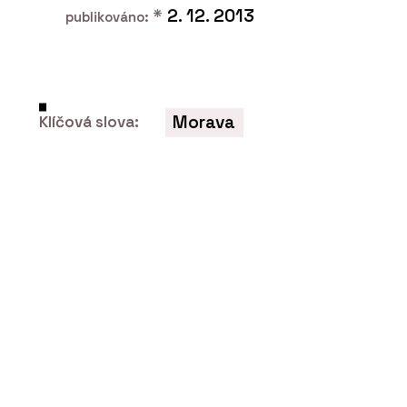
*
2. 12. 2013
publikováno:
Morava
Klíčová slova:
ČLÁNKY
V historickém centru Vratislavi stojí
luxusní bytový dům. Má výhled do
zeleně, volnočasové sportoviště a
wellness