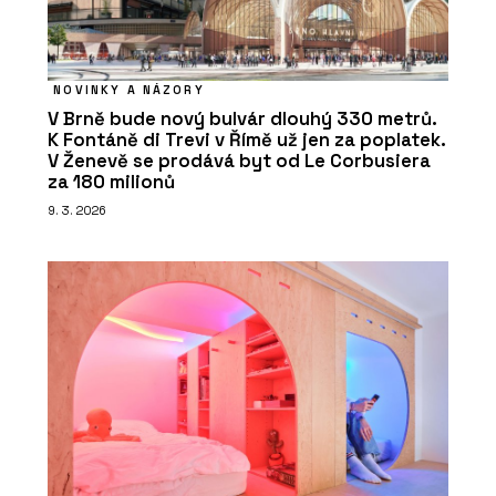
NOVINKY A NÁZORY
V Brně bude nový bulvár dlouhý 330 metrů.
K Fontáně di Trevi v Římě už jen za poplatek.
V Ženevě se prodává byt od Le Corbusiera
za 180 milionů
9. 3. 2026