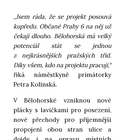
„
Jsem ráda, že se projekt posouvá
kupředu. Občané Prahy 6 na něj už
čekají dlouho. Bělohorská má velký
potenciál stát se jednou
z nejkrásnějších pražských tříd.
Díky všem, kdo na projektu pracují,“
říká náměstkyně primátorky
Petra Kolínská.
V Bělohorské vzniknou nové
plácky s lavičkami pro posezení,
nové přechody pro příjemnější
propojení obou stran ulice a
dojde i na opravu místních