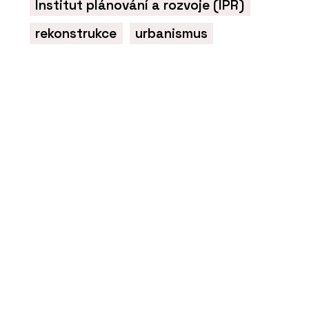
Institut plánování a rozvoje (IPR)
rekonstrukce
urbanismus
PRODUKTY
Cyklostojan IKS - Urbania
PRODUKTY
Lavička Spirit - Urbania