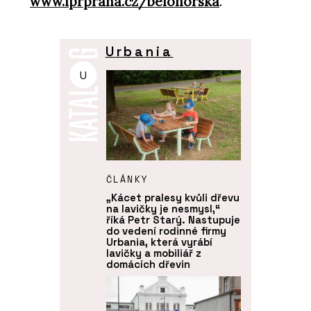
www.iprpraha.cz/belohorska
.
Urbania
U
ČLÁNKY
„Kácet pralesy kvůli dřevu
na lavičky je nesmysl,“
říká Petr Starý. Nastupuje
do vedení rodinné firmy
Urbania, která vyrábí
lavičky a mobiliář z
domácích dřevin