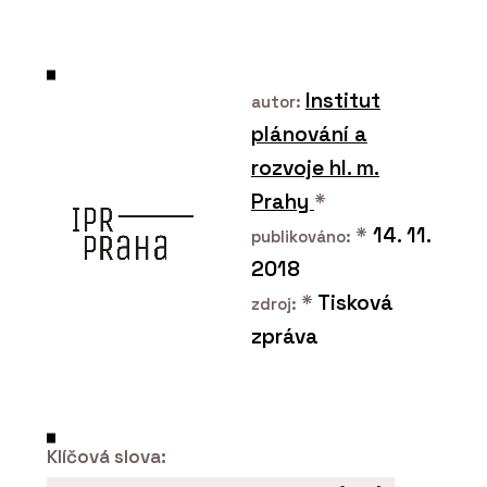
PRODUKTY
Koš Tubo - Urbania
Institut
autor:
plánování a
rozvoje hl. m.
Prahy
*
*
14. 11.
publikováno:
2018
ČLÁNKY
*
Tisková
zdroj:
“Levná řešení jsou ta
zpráva
nejdražší,” říká Petr Starý
z firmy Urbania. Navrhují
lavičky a koše, které
dlouho vydrží
Klíčová slova: