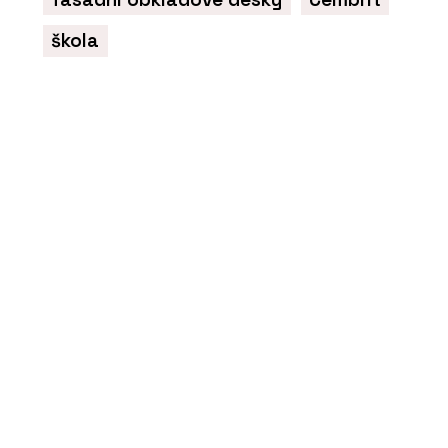
škola
PRODUKTY
Vláknocementová deska Swisspearl
Carat
PRODUKTY
Profilovaná vláknocementová střešní
krytina Swisspearl