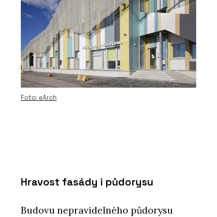
Foto: eArch
Hravost fasády i půdorysu
Budovu nepravidelného půdorysu