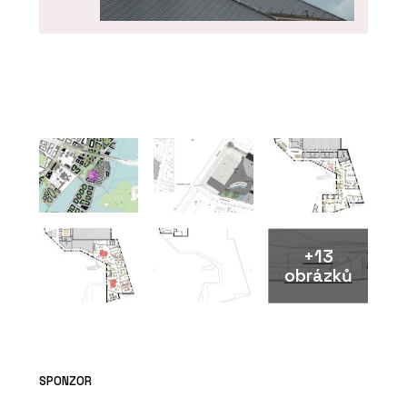
PRODUKTY
Skládaná vláknocementová střešní
krytina Swisspearl
+13
obrázků
PRODUKTY
Vláknocementová deska Swisspearl
SPONZOR
Patina Original NXT