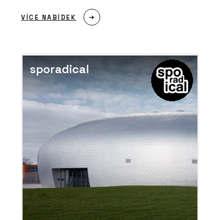
Vláknocementová deska Swisspearl
Patina Structure NXT
VÍCE NABÍDEK
sporadical
ČLÁNKY
Budova Rozhlasu a televize Slovenska
je energeticky efektivní. Stavba z
80. let dostala novou fasádu a
zateplovací systém