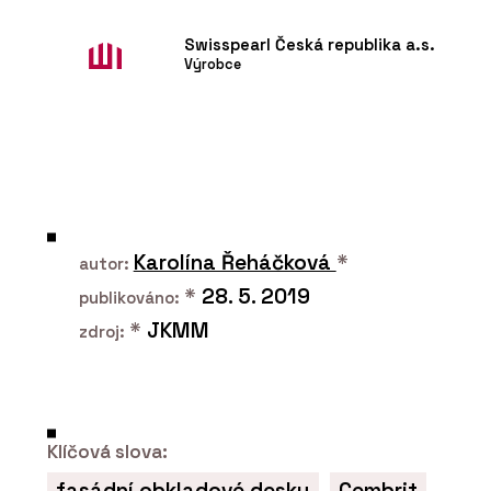
Swisspearl Česká republika a.s.
Výrobce
ČLÁNKY
Karolína Řeháčková
*
autor:
Černá školka v borovém háji. V obci
Vědomice mají trochu jinou mateřskou
*
28. 5. 2019
publikováno:
školu
*
JKMM
zdroj:
Klíčová slova:
fasádní obkladové desky
Cembrit