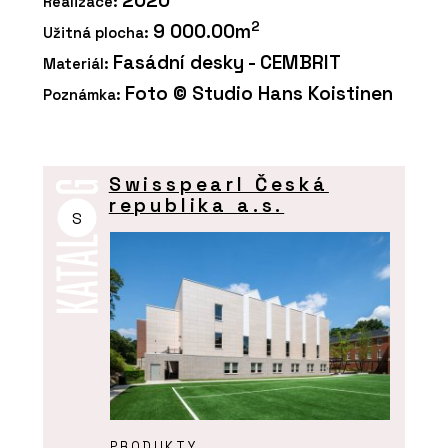
2020
Realizace:
2
9 000.00m
Užitná plocha:
Fasádní desky - CEMBRIT
Materiál:
Foto © Studio Hans Koistinen
Poznámka:
Swisspearl Česká
republika a.s.
S
PRODUKTY