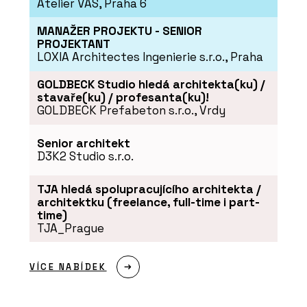
Atelier VAS, Praha 6
MANAŽER PROJEKTU - SENIOR
PROJEKTANT
LOXIA Architectes Ingenierie s.r.o., Praha
GOLDBECK Studio hledá architekta(ku) /
stavaře(ku) / profesanta(ku)!
GOLDBECK Prefabeton s.r.o., Vrdy
PRODUKTY
Senior architekt
Aplikace Twinmotion - CEGRA
D3K2 Studio s.r.o.
TJA hledá spolupracujícího architekta /
architektku (freelance, full-time i part-
time)
TJA_Prague
VÍCE NABÍDEK
ČLÁNKY