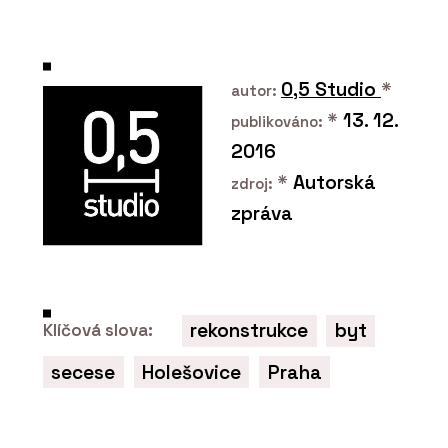
grafiky ČR (CEGRA)
0,5 Studio
*
autor:
*
13. 12.
publikováno:
2016
*
Autorská
zdroj:
zpráva
ČLÁNKY
Nový parkovací dům v Ostravě bude
mít hřiště na střeše a nabídne místa
pro auta, lidi i zeleň
rekonstrukce
byt
Klíčová slova:
secese
Holešovice
Praha