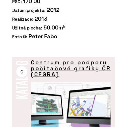
170 00
PSČ:
2012
Datum projektu:
2013
Realizace:
2
50.00m
Užitná plocha:
Peter Fabo
Foto ©:
Centrum pro podporu
počítačové grafiky ČR
C
(CEGRA)