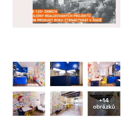
ČLÁNKY
ARCHICAD 29 – „bimování“ prakticky a
jednoduše
+14
obrázků
O FIRMĚ
Centrum pro podporu počítačové