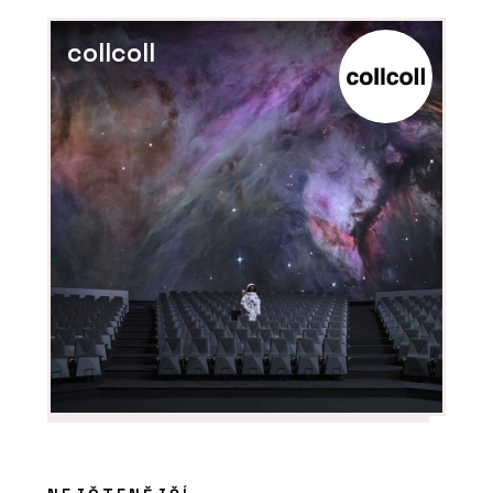
Nová verze vizualizačního programu
Twinmotion přináší funkce a
collcoll
vylepšení, která ocení architekti
ČLÁNKY
Zvenku moderní a účelná
architektura, uvnitř kvalitní prostory
pro výuku a velkorysé atrium – novou
budovu ekonomické fakulty v Ostravě
brzy zaplní studenti