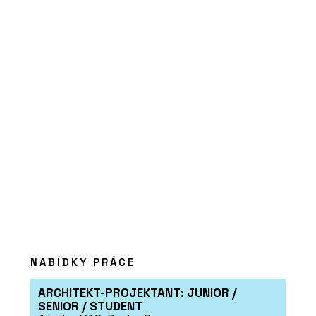
PRODUKTY
Program Artlantis RT²
ČLÁNKY
NABÍDKY PRÁCE
Výukový portál CEGRA Learn –
archicadovské know-how přímo od
zdroje
ARCHITEKT-PROJEKTANT: JUNIOR /
SENIOR / STUDENT