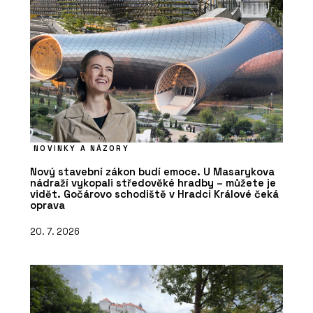
NOVINKY A NÁZORY
Nový stavební zákon budí emoce. U Masarykova
nádraží vykopali středověké hradby – můžete je
vidět. Gočárovo schodiště v Hradci Králové čeká
oprava
20. 7. 2026