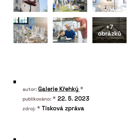
+7
obrázků
ČLÁNKY
Přírodní Marmoleum se se
socialistickým PVC nedá v
ničem srovnat, říká
architekt René Dlesk.
Hodí se do paneláku,
kanceláří i vily z první
republiky
Galerie Křehký
*
autor:
*
22. 5. 2023
publikováno:
*
Tisková zpráva
zdroj:
PRODUKTY
Sametový vinyl Flotex -