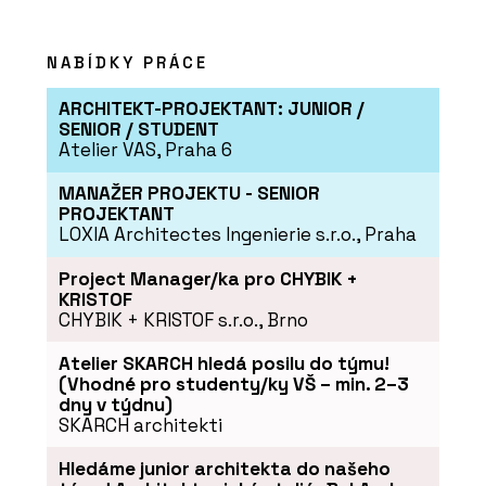
NABÍDKY PRÁCE
ARCHITEKT-PROJEKTANT: JUNIOR /
SENIOR / STUDENT
Atelier VAS, Praha 6
PRODUKTY
MANAŽER PROJEKTU - SENIOR
Akustický vinyl Sarlon a
PROJEKTANT
Modul’Up - Forbo Flooring
Systems
LOXIA Architectes Ingenierie s.r.o., Praha
Project Manager/ka pro CHYBIK +
KRISTOF
CHYBIK + KRISTOF s.r.o., Brno
Atelier SKARCH hledá posilu do týmu!
(Vhodné pro studenty/ky VŠ – min. 2–3
dny v týdnu)
ČLÁNKY
SKARCH architekti
Kanceláře společnosti
Hledáme junior architekta do našeho
ŠKODA AUTO v moderním a
trendy designu