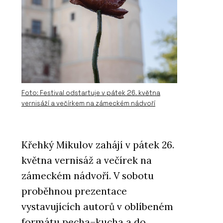
Foto: Festival odstartuje v pátek 26. května
vernisáží a večírkem na zámeckém nádvoří
Křehký Mikulov zahájí v pátek 26.
května vernisáž a večírek na
zámeckém nádvoří. V sobotu
proběhnou prezentace
vystavujících autorů v oblíbeném
formátu pecha–kucha a do