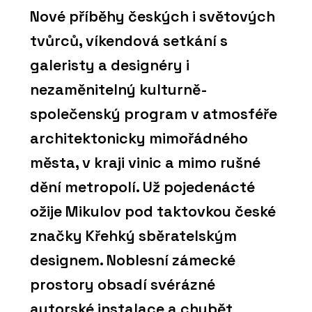
Nové příběhy českých i světových
tvůrců, víkendová setkání s
galeristy a designéry i
nezaměnitelný kulturně-
společenský program v atmosféře
architektonicky mimořádného
města, v kraji vinic a mimo rušné
dění metropolí. Už pojedenácté
ožije Mikulov pod taktovkou české
značky Křehký sběratelským
designem. Noblesní zámecké
prostory obsadí svérázné
autorské instalace a chybět