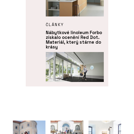
ČLÁNKY
Nábytkové linoleum Forbo
získalo ocenění Red Dot.
Materiál, který stárne do
krásy
PRODUKTY
Funkční čisticí rohože
Coral - Forbo Flooring
Systems