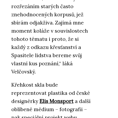
rozřezáním starých často
znehodnocených korpusů, jež
sbírám odjakživa. Zajímá mne
moment koláže v souvislostech
tohoto tématu i proto, že si
každý z odkazu křesťanství a
Spasitele lidstva bereme svůj
vlastní kus poznání,“ láká
Velčovský.
Křehkost skla bude
reprezentovat plastika od české
designérky
Elis Monsport
a další
oblíbené médium – fotografii –
pak speciální projekt webu