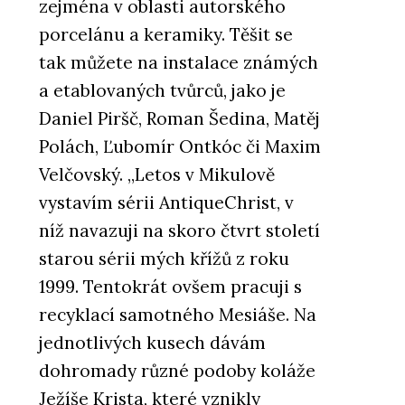
zejména v oblasti autorského
porcelánu a keramiky. Těšit se
tak můžete na instalace známých
a etablovaných tvůrců, jako je
Daniel Piršč, Roman Šedina, Matěj
Polách, Ľubomír Ontkóc či Maxim
Velčovský. „Letos v Mikulově
vystavím sérii AntiqueChrist, v
níž navazuji na skoro čtvrt století
starou sérii mých křížů z roku
1999. Tentokrát ovšem pracuji s
recyklací samotného Mesiáše. Na
jednotlivých kusech dávám
dohromady různé podoby koláže
Ježíše Krista, které vznikly