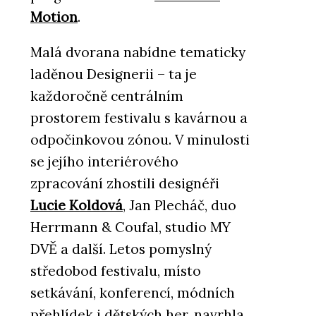
Motion
.
Malá dvorana nabídne tematicky
laděnou Designerii – ta je
každoročně centrálním
prostorem festivalu s kavárnou a
odpočinkovou zónou. V minulosti
se jejího interiérového
zpracování zhostili designéři
Lucie Koldová
, Jan Plecháč, duo
Herrmann & Coufal, studio MY
DVĚ a další. Letos pomyslný
středobod festivalu, místo
setkávání, konferencí, módních
přehlídek i dětských her, navrhla