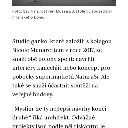
Foto: Návrh na rozšíření Muzea 20. století v sousedství
milánského Dómu.
Studio ganko, které založili s kolegou
Nicole Munarettem v roce 2017, se
snaží obě polohy spojit: navrhli
interiéry kanceláří nebo koncept pro
pobočky supermarketů NaturaSi. Ale
také se snaží účastnit soutěží na
veřejné budovy.
„Myslím, že ty nejlepší návrhy končí
druhé,“ říká architekt. Odvážné
projekty jsou podle něj riskantní, je