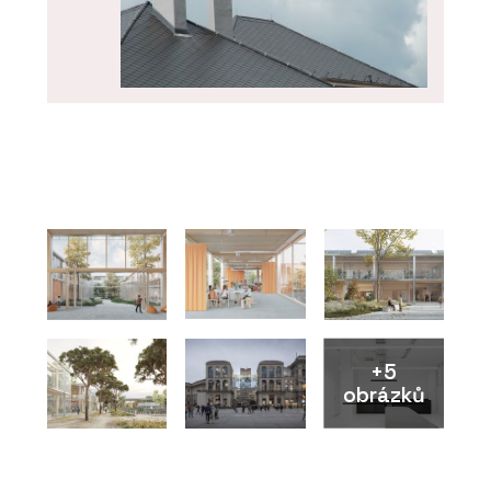
PRODUKTY
Skládaná vláknocementová střešní
krytina Swisspearl
+5
obrázků