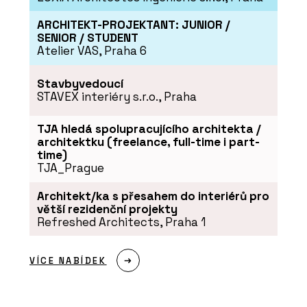
ARCHITEKT-PROJEKTANT: JUNIOR /
SENIOR / STUDENT
Atelier VAS, Praha 6
Stavbyvedoucí
STAVEX interiéry s.r.o., Praha
TJA hledá spolupracujícího architekta /
architektku (freelance, full-time i part-
O FIRMĚ
time)
TJA_Prague
Swisspearl Česká republika a.s.
Architekt/ka s přesahem do interiérů pro
větší rezidenční projekty
Refreshed Architects, Praha 1
VÍCE NABÍDEK