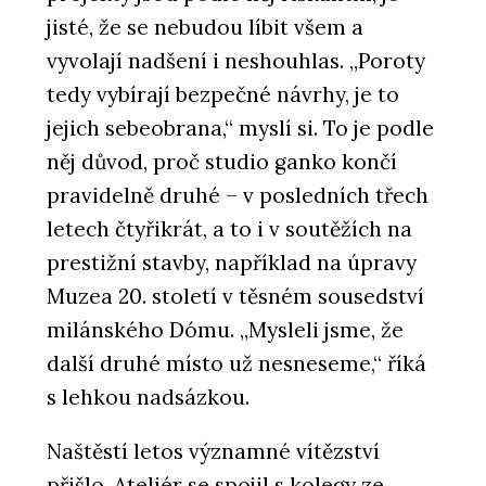
jisté, že se nebudou líbit všem a
vyvolají nadšení i neshouhlas. „Poroty
tedy vybírají bezpečné návrhy, je to
jejich sebeobrana,“ myslí si. To je podle
něj důvod, proč studio ganko končí
pravidelně druhé – v posledních třech
letech čtyřikrát, a to i v soutěžích na
prestižní stavby, například na úpravy
Muzea 20. století v těsném sousedství
milánského Dómu. „Mysleli jsme, že
další druhé místo už nesneseme,“ říká
s lehkou nadsázkou.
Naštěstí letos významné vítězství
přišlo. Ateliér se spojil s kolegy ze