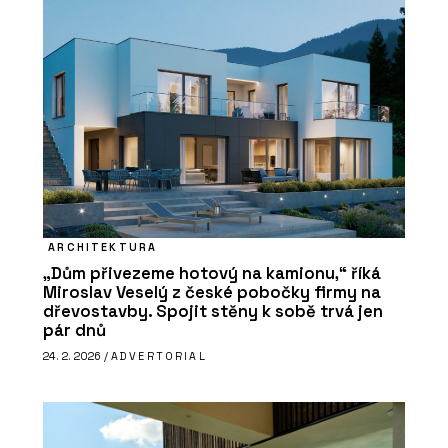
ARCHITEKTURA
„Dům přivezeme hotový na kamionu,“ říká
Miroslav Veselý z české pobočky firmy na
dřevostavby. Spojit stěny k sobě trvá jen
pár dnů
24. 2. 2026 /
ADVERTORIAL