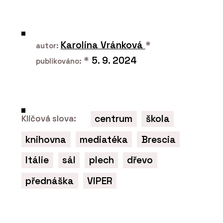
PRODUKTY
Vláknocementová deska Swisspearl
Patina Original NXT
Karolína Vránková
*
autor:
*
5. 9. 2024
publikováno:
centrum
škola
Klíčová slova:
knihovna
mediatéka
Brescia
ČLÁNKY
Černá školka v borovém háji. V obci
Itálie
sál
plech
dřevo
Vědomice mají trochu jinou mateřskou
školu
přednáška
VIPER