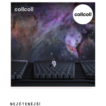
collcoll
PRODUKTY
Vláknocementová deska Swisspearl
Patina Structure NXT
ČLÁNKY
Budova Rozhlasu a televize Slovenska
je energeticky efektivní. Stavba z
80. let dostala novou fasádu a
zateplovací systém
NEJČTENĚJŠÍ