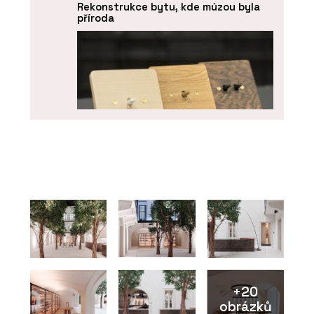
Rekonstrukce bytu, kde múzou byla
příroda
PRODUKTY
Vypínače a zásuvky NEXA QUADRO -
OBZOR
+20
obrázků