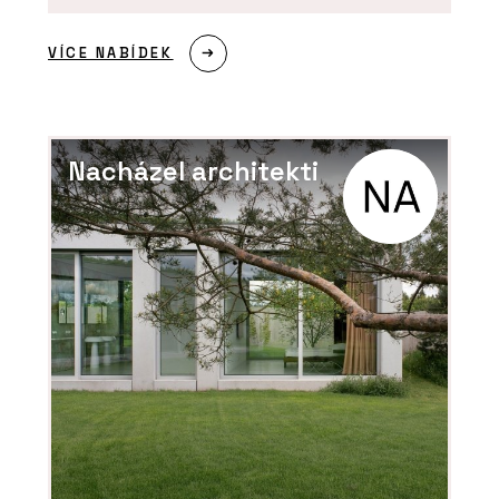
VÍCE NABÍDEK
ČLÁNKY
Šest dekád na OBZORu: Od cibule k
originálním vypínačům
Nacházel architekti