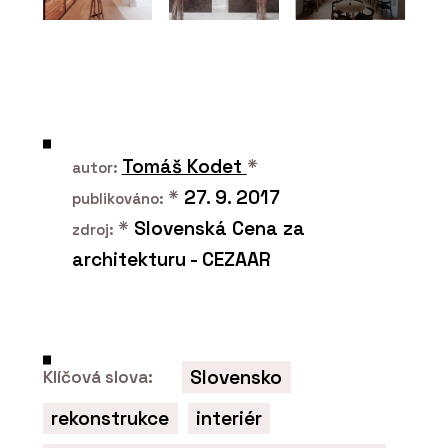
PRODUKTY
Vypínače a zásuvky RETRO - OBZOR
Tomáš Kodet
*
autor:
*
27. 9. 2017
publikováno:
*
Slovenská Cena za
zdroj:
architekturu - CEZAAR
ČLÁNKY
Moderní pojetí páčkových vypínačů
Slovensko
Klíčová slova:
NEXA z tradičních materiálů
rekonstrukce
interiér