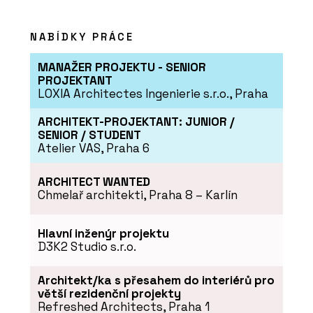
Vypínače a zásuvky DECENTE - OBZOR
NABÍDKY PRÁCE
MANAŽER PROJEKTU - SENIOR
PROJEKTANT
LOXIA Architectes Ingenierie s.r.o., Praha
ARCHITEKT-PROJEKTANT: JUNIOR /
SENIOR / STUDENT
Atelier VAS, Praha 6
ARCHITECT WANTED
O FIRMĚ
Chmelař architekti, Praha 8 – Karlín
OBZOR
Hlavní inženýr projektu
D3K2 Studio s.r.o.
Architekt/ka s přesahem do interiérů pro
větší rezidenční projekty
Refreshed Architects, Praha 1