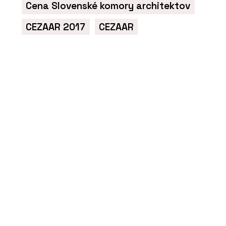
Cena Slovenské komory architektov
CEZAAR 2017
CEZAAR
PRODUKTY
Vypínače a zásuvky NEXA RONDO -
OBZOR
PRODUKTY