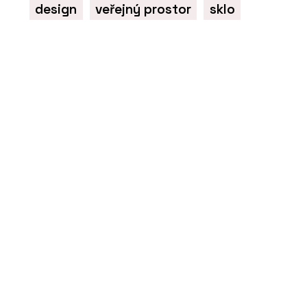
design
veřejný prostor
sklo
PRODUKTY
Typo - mmcité
ČLÁNKY
Moravské náměstí v Brně
po revitalizaci doplnila
lavička o délce 120 metrů