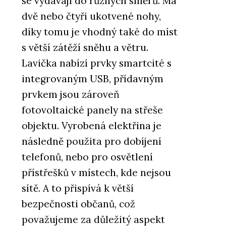
se vydávají do různých směrů. Má
dvě nebo čtyři ukotvené nohy,
díky tomu je vhodný také do míst
s větší zátěží sněhu a větru.
Lavička nabízí prvky smartcité s
integrovaným USB, přídavným
prvkem jsou zároveň
fotovoltaické panely na střeše
objektu. Vyrobená elektřina je
následně použita pro dobíjení
telefonů, nebo pro osvětlení
přístřešků v místech, kde nejsou
sítě. A to přispívá k větší
bezpečnosti občanů, což
považujeme za důležitý aspekt