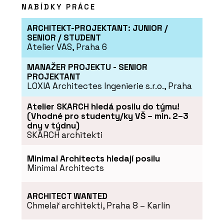
NABÍDKY PRÁCE
ARCHITEKT-PROJEKTANT: JUNIOR /
SENIOR / STUDENT
Atelier VAS, Praha 6
ČLÁNKY
MANAŽER PROJEKTU - SENIOR
Italské městečko, kde se
historie potkává s
PROJEKTANT
designem
LOXIA Architectes Ingenierie s.r.o., Praha
Atelier SKARCH hledá posilu do týmu!
(Vhodné pro studenty/ky VŠ – min. 2–3
dny v týdnu)
SKARCH architekti
Minimal Architects hledají posilu
Minimal Architects
ARCHITECT WANTED
Chmelař architekti, Praha 8 – Karlín