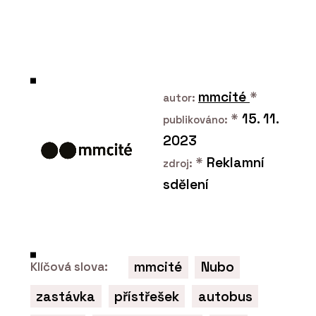
mmcité
*
O FIRMĚ
autor:
mmcité
*
15. 11.
publikováno:
2023
*
Reklamní
zdroj:
sdělení
ČLÁNKY
UFO: Přístřešek připravený
mmcité
Nubo
Klíčová slova:
na přistání ve veřejném
prostoru
zastávka
přístřešek
autobus