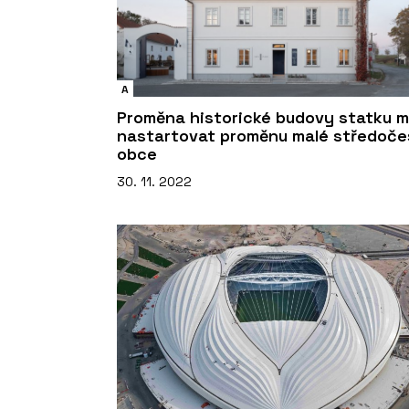
A
Proměna historické budovy statku 
nastartovat proměnu malé středoče
obce
30. 11. 2022