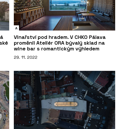
A
má
Vinařství pod hradem. V CHKO Pálava
ské
proměnil Ateliér ORA bývalý sklad na
wine bar s romantickým výhledem
29. 11. 2022