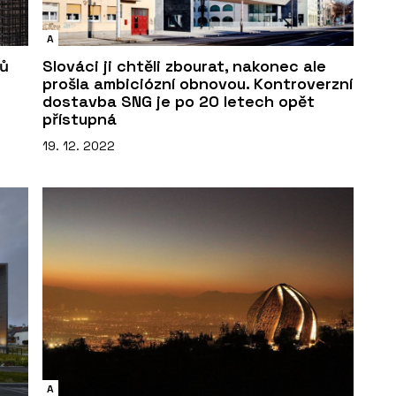
A
nů
Slováci ji chtěli zbourat, nakonec ale
prošla ambiciózní obnovou. Kontroverzní
dostavba SNG je po 20 letech opět
přístupná
19. 12. 2022
A