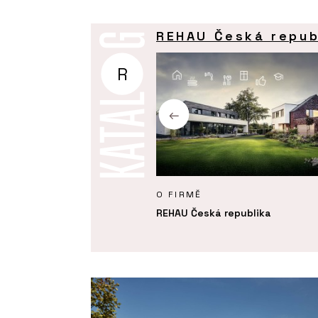
REHAU Česká repub
R
KTY
O FIRMĚ
e teploty NEA SMART 2.0 -
REHAU Česká republika