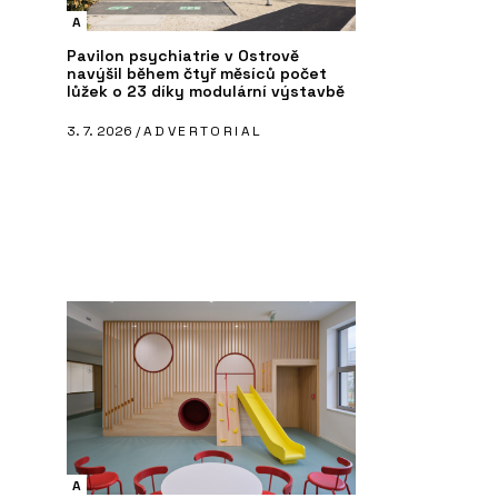
A
Pavilon psychiatrie v Ostrově
navýšil během čtyř měsíců počet
lůžek o 23 díky modulární výstavbě
3. 7. 2026 /
ADVERTORIAL
O FIRMĚ
P
ení - REHAU
REHAU Česká republika
Sy
ka
A