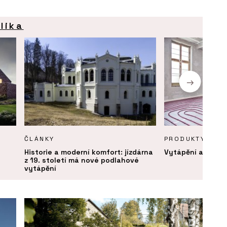
lika
ČLÁNKY
PRODUKTY
Historie a moderní komfort: jízdárna
Vytápění a chlaz
z 19. století má nové podlahové
vytápění