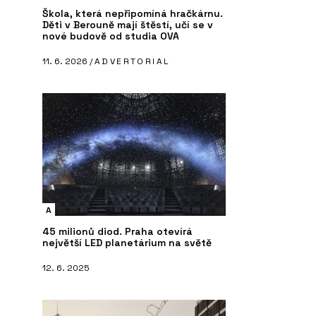
Škola, která nepřipomíná hračkárnu.
Děti v Berouně mají štěstí, učí se v
nové budově od studia OVA
11. 6. 2026 /
ADVERTORIAL
A
45 milionů diod. Praha otevírá
největší LED planetárium na světě
12. 6. 2025