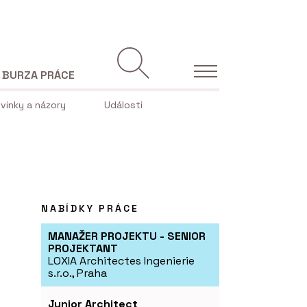
BURZA PRÁCE
vinky a názory
Události
NABÍDKY PRÁCE
MANAŽER PROJEKTU - SENIOR
PROJEKTANT
LOXIA Architectes Ingenierie
s.r.o., Praha
Junior Architect