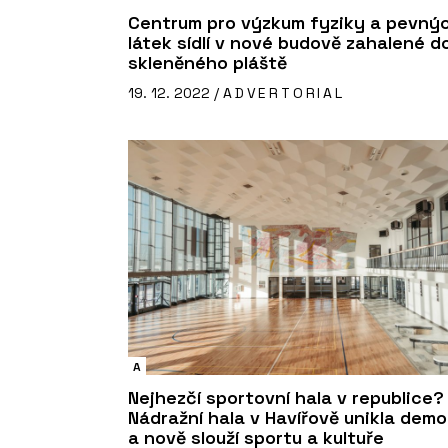
Centrum pro výzkum fyziky a pevný
látek sídlí v nové budově zahalené d
skleněného pláště
19. 12. 2022 /
ADVERTORIAL
A
Nejhezčí sportovní hala v republice?
Nádražní hala v Havířově unikla demol
a nově slouží sportu a kultuře