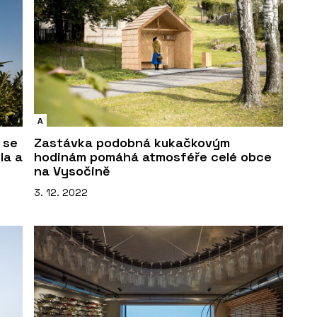
A
 se
Zastávka podobná kukačkovým
la a
hodinám pomáhá atmosféře celé obce
na Vysočině
3. 12. 2022