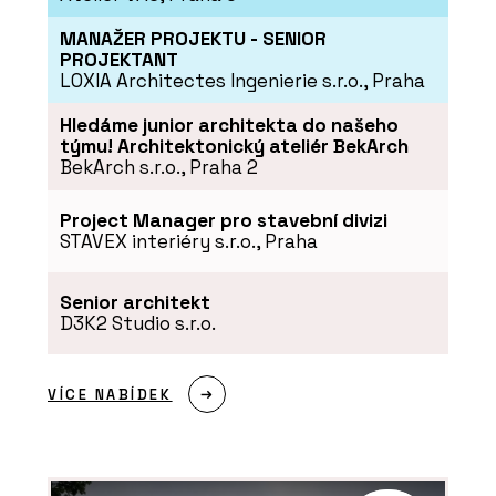
MANAŽER PROJEKTU - SENIOR
PROJEKTANT
LOXIA Architectes Ingenierie s.r.o., Praha
ČLÁNKY
Hledáme junior architekta do našeho
týmu! Architektonický ateliér BekArch
Nic neodflákneme, to se v řemesle
nevyplácí. S Lukášem Lédlem o výrobě
BekArch s.r.o., Praha 2
nábytku v Libčicích nad Vltavou
Project Manager pro stavební divizi
STAVEX interiéry s.r.o., Praha
Senior architekt
D3K2 Studio s.r.o.
VÍCE NABÍDEK
SLUŽBY
Výroba na zakázku - DEVOTO