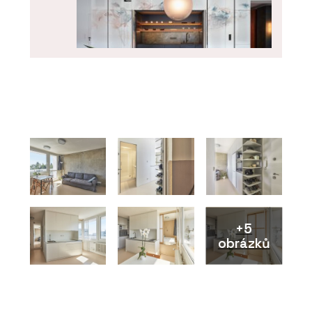
SLUŽBY
Kuchyně na zakázku - DEVOTO
+5
obrázků
ČLÁNKY
Showroom a dílna DEVOTO