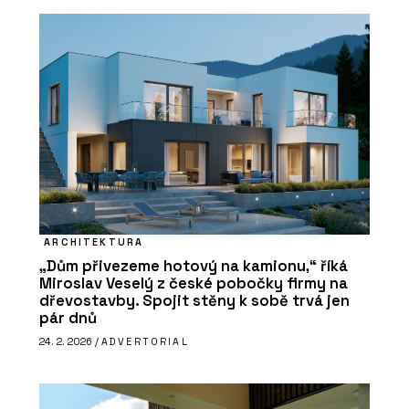
ARCHITEKTURA
„Dům přivezeme hotový na kamionu,“ říká
Miroslav Veselý z české pobočky firmy na
dřevostavby. Spojit stěny k sobě trvá jen
pár dnů
24. 2. 2026 /
ADVERTORIAL