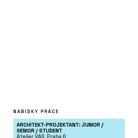
ČLÁNKY
Kavárna Vila 63
ČLÁNKY
Secesní byt na nábřeží
NABÍDKY PRÁCE
ARCHITEKT-PROJEKTANT: JUNIOR /
SENIOR / STUDENT
Atelier VAS, Praha 6