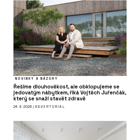
NOVINKY A NÁZORY
Řešíme dlouhověkost, ale obklopujeme se
jedovatým nábytkem, říká Vojtěch Juřenčák,
který se snaží stavět zdravě
24. 6. 2026 /
ADVERTORIAL