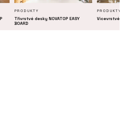
PRODUKTY
PRODUKTY
P
Třívrstvé desky NOVATOP EASY
Vícevrstvé desk
BOARD