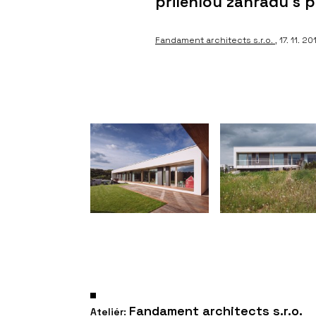
přilehlou zahradu s 
Fandament architects s.r.o.
, 17. 11. 2
Fandament architects s.r.o.
Ateliér: