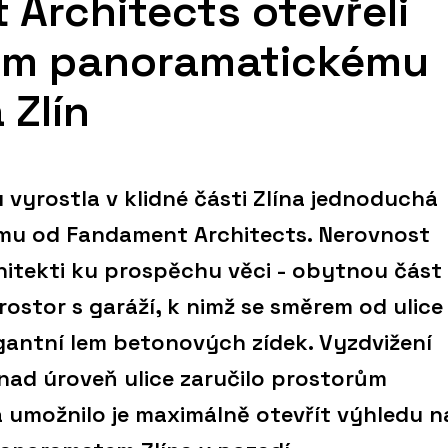
Architects otevřeli
ům panoramatickému
 Zlín
 vyrostla v klidné části Zlína jednoduchá
u od Fandament Architects. Nerovnost
hitekti ku prospěchu věci - obytnou část
rostor s garáží, k nimž se směrem od ulice
antní lem betonových zídek. Vyzdvižení
ad úroveň ulice zaručilo prostorům
umožnilo je maximálně otevřít výhledu n