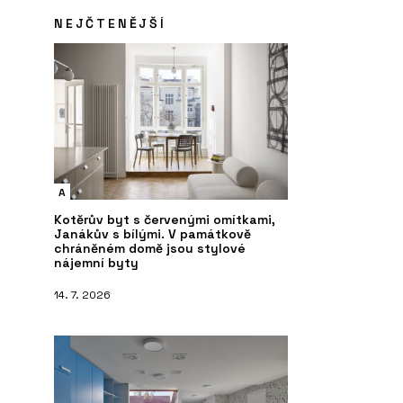
NEJČTENĚJŠÍ
A
Kotěrův byt s červenými omítkami,
Janákův s bílými. V památkově
chráněném domě jsou stylové
nájemní byty
14. 7. 2026