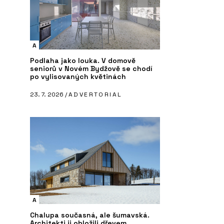
A
Podlaha jako louka. V domově
seniorů v Novém Bydžově se chodí
po vylisovaných květinách
23. 7. 2026 /
ADVERTORIAL
A
Chalupa současná, ale šumavská.
Architekti ji obložili dřevem