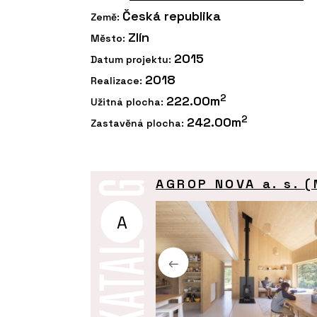
Česká republika
Země:
Zlín
Město:
2015
Datum projektu:
2018
Realizace:
2
222.00m
Užitná plocha:
2
242.00m
Zastavěná plocha:
AGROP NOVA a. s. 
A