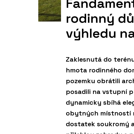
Fandament 
rodinný d
výhledu na
Zaklesnutá do terénu
hmota rodinného dom
pozemku obrátili arc
posadili na vstupní p
dynamicky sbíhá eleg
obytných místností n
dostatek soukromý a 