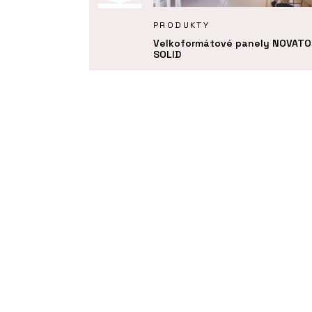
KTY
PRODUKTY
kční panely NOVATOP CLT
Velkoformátové panely NOVATO
RD
SOLID