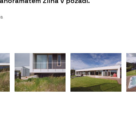
panoramatem Zlína v pozadí.
018