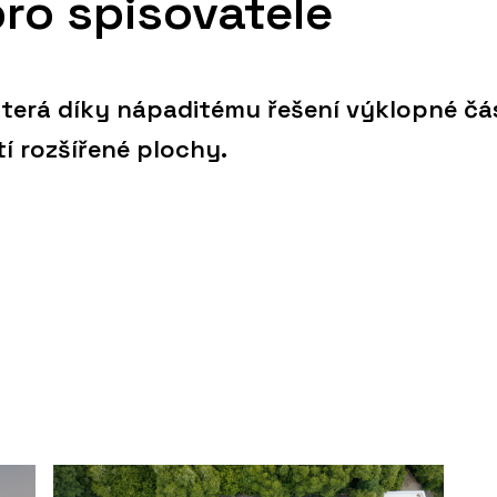
ro spisovatele
 která díky nápaditému řešení výklopné čá
í rozšířené plochy.