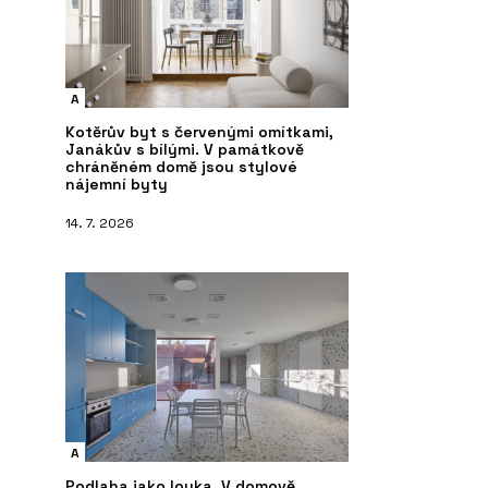
SLUŽBY
S
Hliněné omítky - Hlinaři
Vá
A
Kotěrův byt s červenými omítkami,
Janákův s bílými. V památkově
chráněném domě jsou stylové
nájemní byty
14. 7. 2026
A
Podlaha jako louka. V domově