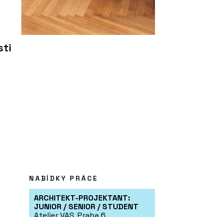
sti
NABÍDKY PRÁCE
ARCHITEKT-PROJEKTANT:
JUNIOR / SENIOR / STUDENT
Atelier VAS, Praha 6