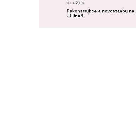
Y
SLUŽBY
ce - Hlinaři
Rekonstrukce a novostavby na 
- Hlinaři