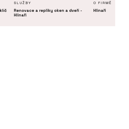
SLUŽBY
O FIRMĚ
klíč
Renovace a repliky oken a dveří -
Hlinaři
Hlinaři