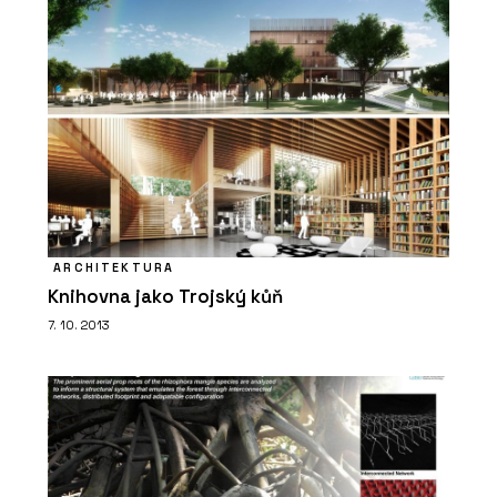
designu, říká jeho organizátorka
ČLÁNKY
ARCHITEKTURA
ARCHITECT@WORK se blíží. Veletrh v
Knihovna jako Trojský kůň
Praze nabídne inovace, rovné
podmínky a setkání odborníků
7. 10. 2013