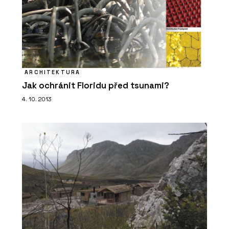
SLUŽBY
Fotografická výstava Project Wall –
ARCHITECT@WORK
ARCHITEKTURA
Jak ochránit Floridu před tsunami?
4. 10. 2013
SLUŽBY
Výstava materiálů WISE HABIT -
ARCHITECT@WORK