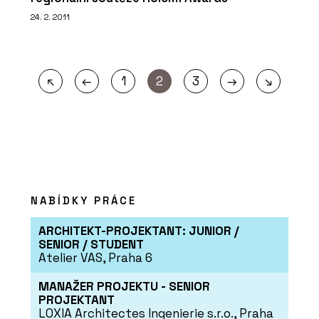
24. 2. 2011
←
→
↖
1
2
3
↘
NABÍDKY PRÁCE
ARCHITEKT-PROJEKTANT: JUNIOR /
SENIOR / STUDENT
Atelier VAS, Praha 6
MANAŽER PROJEKTU - SENIOR
PROJEKTANT
LOXIA Architectes Ingenierie s.r.o., Praha