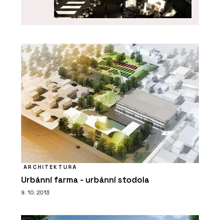
O FIRMĚ
ARCHITECT@WORK
ARCHITEKTURA
Urbánní farma - urbánní stodola
ČLÁNKY
9. 10. 2013
ARCHITECT@WORK poprvé v Česku: Je
to úplně jiný veletrh architektury a