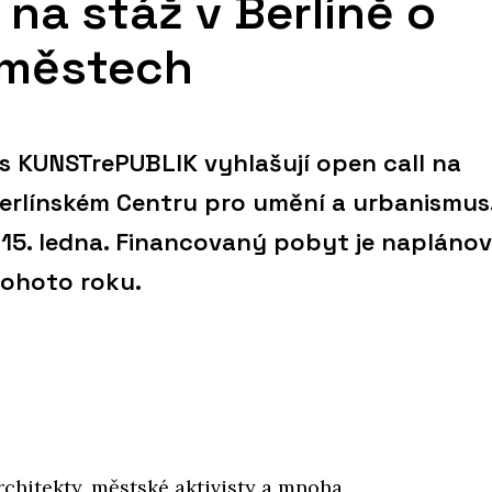
 na stáž v Berlíně o
 městech
 s KUNSTrePUBLIK vyhlašují open call na
erlínském Centru pro umění a urbanismus
í 15. ledna. Financovaný pobyt je napláno
tohoto roku.
chitekty, městské aktivisty a mnoha