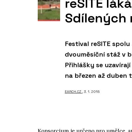
reSITE láká
Sdílených
Festival reSITE spolu
dvouměsíční stáž v b
Přihlášky se uzavíraj
na březen až duben 
EARCH.CZ
, 3. 1. 2018
Konsorcium je určeno pro umělce, ar