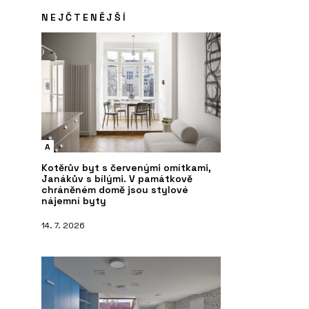
NEJČTENĚJŠÍ
A
Kotěrův byt s červenými omítkami,
Janákův s bílými. V památkově
chráněném domě jsou stylové
nájemní byty
14. 7. 2026