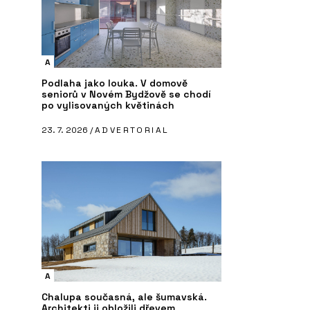
A
Podlaha jako louka. V domově
seniorů v Novém Bydžově se chodí
po vylisovaných květinách
23. 7. 2026 /
ADVERTORIAL
A
Chalupa současná, ale šumavská.
Architekti ji obložili dřevem