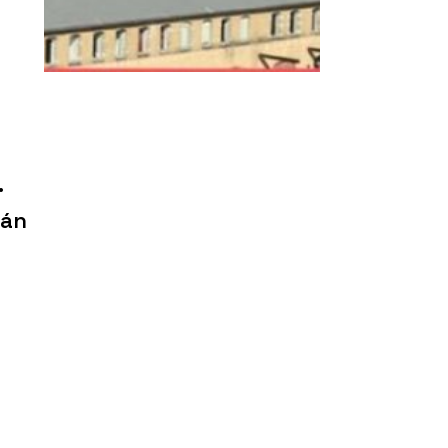
.
ván