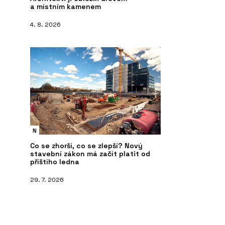
a místním kamenem
4. 8. 2026
N
Co se zhorší, co se zlepší? Nový
stavební zákon má začít platit od
příštího ledna
29. 7. 2026