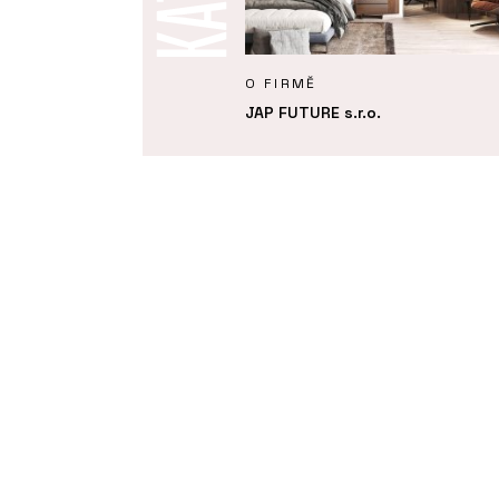
Y
O FIRMĚ
 dům, na kterém není
JAP FUTURE s.r.o.
 nic měnit