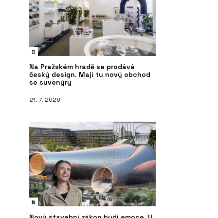
D
Na Pražském hradě se prodává
český design. Mají tu nový obchod
se suvenýry
21. 7. 2026
N
Nový stavební zákon budí emoce. U