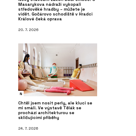
Masarykova nádraží vykopali
středověké hradby – můžete je
vidět. Gočárovo schodiště v Hradci
Králové čeká oprava
20. 7. 2026
N
Chtěl jsem nosit perly, ale kluci se
mi smáli. Ve výstavě Tělák se
prochází architekturou se
skličujícími příběhy
24. 7. 2026