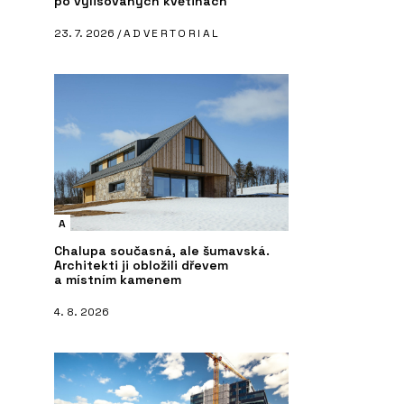
po vylisovaných květinách
23. 7. 2026 /
ADVERTORIAL
A
Chalupa současná, ale šumavská.
Architekti ji obložili dřevem
a místním kamenem
4. 8. 2026