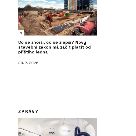
N
Co se zhorší, co se zlepší? Nový
stavební zákon má začít platit od
příštího ledna
29. 7. 2026
ZPRÁVY