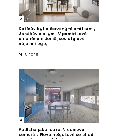
A
Kotěrův byt s červenými omítkami,
Janákův s bílými. V památkově
chráněném domě jsou stylové
nájemní byty
14. 7. 2026
A
Podlaha jako louka. V domově
seniorů v Novém Bydžově se chodí