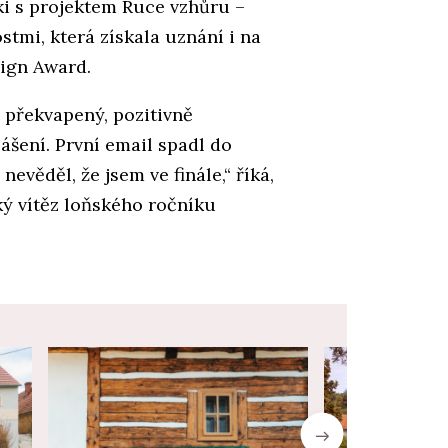
i s projektem Ruce vzhůru –
tmi, která získala uznání i na
sign Award.
u překvapený, pozitivně
ášení. První email spadl do
evěděl, že jsem ve finále,“ říká,
ý vítěz loňského ročníku