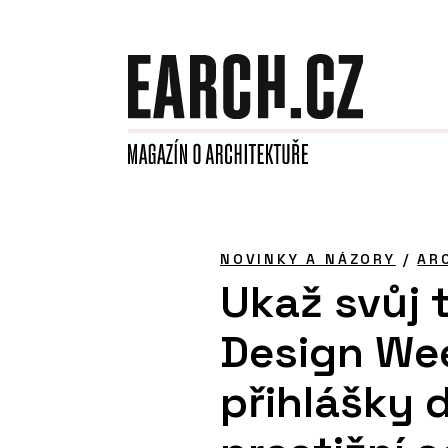
NOVINKY A NÁZORY
/
AR
Ukaž svůj t
Design Wee
přihlášky d