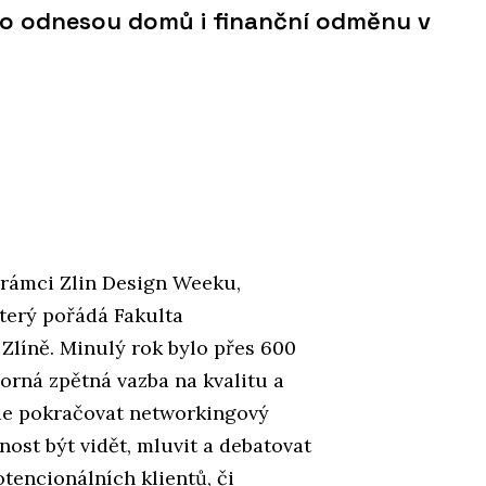
ho odnesou domů i finanční odměnu v
 rámci Zlin Design Weeku,
který pořádá Fakulta
líně. Minulý rok bylo přes 600
borná zpětná vazba na kvalitu a
ude pokračovat networkingový
nost být vidět, mluvit a debatovat
tencionálních klientů, či