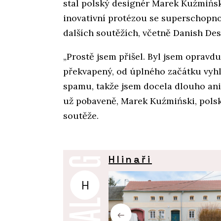
stal polský designér Marek Kuźmińsk
inovativní protézou se superschopnos
dalších soutěžích, včetně Danish De
„Prostě jsem přišel. Byl jsem opravd
překvapený, od úplného začátku vyhl
spamu, takže jsem docela dlouho ani n
už pobaveně, Marek Kuźmiński, polsk
soutěže.
Hlinaři
H