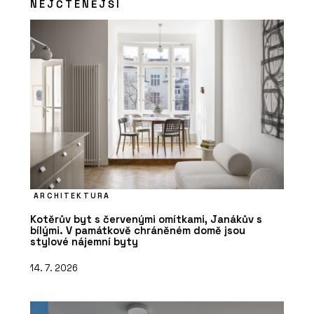
NEJČTENĚJŠÍ
PRODUKTY
TAO Design Sauna&Spa - Aquamarine
Spa
ARCHITEKTURA
ČLÁNKY
Kotěrův byt s červenými omítkami, Janákův s
Kde v olympijském Livignu po sportu
bílými. V památkově chráněném domě jsou
zrelaxovat? Ve wellness s českou
stylové nájemní byty
stopou
14. 7. 2026