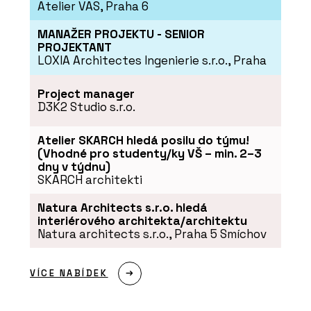
Atelier VAS, Praha 6
MANAŽER PROJEKTU - SENIOR
PROJEKTANT
LOXIA Architectes Ingenierie s.r.o., Praha
PRODUKTY
Project manager
Wellness - Aquamarine Spa
D3K2 Studio s.r.o.
Atelier SKARCH hledá posilu do týmu!
(Vhodné pro studenty/ky VŠ – min. 2–3
dny v týdnu)
SKARCH architekti
Natura Architects s.r.o. hledá
interiérového architekta/architektu
Natura architects s.r.o., Praha 5 Smíchov
ČLÁNKY
VÍCE NABÍDEK
Bazén letce Martina Šonky pracuje s
prostorem a splývá s horizontem