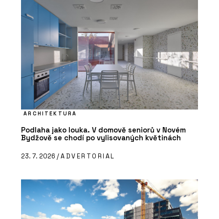
PRODUKTY
Bazénové zakrytí - Aquamarine Spa
ARCHITEKTURA
Podlaha jako louka. V domově seniorů v Novém
Bydžově se chodí po vylisovaných květinách
23. 7. 2026 /
ADVERTORIAL
PRODUKTY
Vířivky – Aquamarine Spa