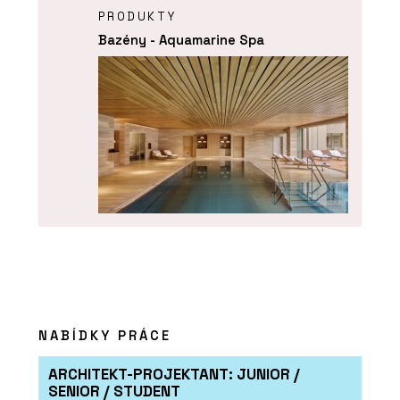
PRODUKTY
Bazény - Aquamarine Spa
ČLÁNKY
Bazén, kde plavete do zahrady a
zpět. Nové lázně v hotelu Golden
Fairmont Prague
NABÍDKY PRÁCE
ARCHITEKT-PROJEKTANT: JUNIOR /
SENIOR / STUDENT