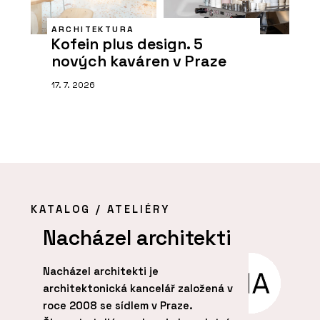
ARCHITEKTURA
Kofein plus design. 5
nových kaváren v Praze
17. 7. 2026
KATALOG / ATELIÉRY
Nacházel architekti
s
Nacházel architekti je
Ate
architektonická kancelář založená v
200
roce 2008 se sídlem v Praze.
arc