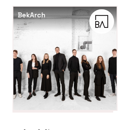
BekArch
O FIRMĚ
Aquamarine Spa