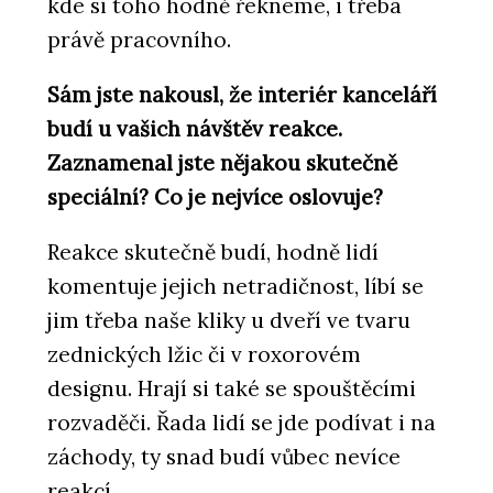
kde si toho hodně řekneme, i třeba
právě pracovního.
Sám jste nakousl, že interiér kanceláří
budí u vašich návštěv reakce.
Zaznamenal jste nějakou skutečně
speciální? Co je nejvíce oslovuje?
Reakce skutečně budí, hodně lidí
komentuje jejich netradičnost, líbí se
jim třeba naše kliky u dveří ve tvaru
zednických lžic či v roxorovém
designu. Hrají si také se spouštěcími
rozvaděči. Řada lidí se jde podívat i na
záchody, ty snad budí vůbec nevíce
reakcí.