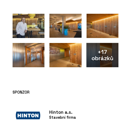
Fasáda Máje měla vypadat jako ta
původní. Technicky je ale úplně jinde,
říkají Jan Houdek a Ingrid Pernická z
HINTONu
+17
obrázků
ČLÁNKY
SPONZOR
Kolik stojí stavba, která ještě
neexistuje. Rozhovor s Jiřím
Podolským, technickým ředitelem z
HINTONu
Hinton a.s.
Stavební firma