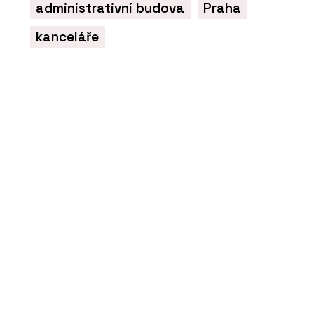
administrativní budova
Praha
byty. Ne proto, že bychom nechtěli
dělat nic jiného, ale protože takový je
trh,“ říká Pavel Míka z HINTONu
kanceláře
ČLÁNKY
„Monolit není jen technika, je to
řemeslo.“ Rozhovor s Romanem Polzem
z HINTONu o betonu, kreativitě a práci
s architekty