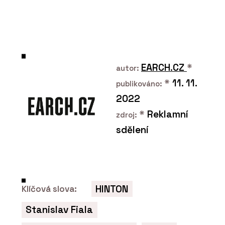
EARCH.CZ
*
autor:
O FIRMĚ
*
11. 11.
publikováno:
Hinton a.s.
2022
*
Reklamní
zdroj:
sdělení
HINTON
Klíčová slova:
Stanislav Fiala
ČLÁNKY
„V jižních Čechách stavíme hlavně