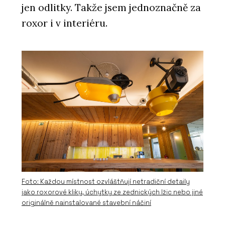
jen odlitky. Takže jsem jednoznačně za
roxor i v interiéru.
Foto: Každou místnost ozvláštňují netradiční detaily
jako roxorové kliky, úchytky ze zednických lžic nebo jiné
originálně nainstalované stavební náčiní