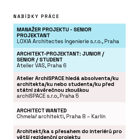
NABÍDKY PRÁCE
MANAŽER PROJEKTU - SENIOR
PROJEKTANT
LOXIA Architectes Ingenierie s.r.o., Praha
ČLÁNKY
„Stavíme na hraně možností. Parcely
ARCHITEKT-PROJEKTANT: JUNIOR /
jsou složitější a odborníků ubývá,“ říká
o zakládání staveb Radek Obst z
SENIOR / STUDENT
HINTONu
Atelier VAS, Praha 6
Atelier ArchiSPACE hledá absolventa/ku
architekta/ku nebo studenta/ku před
státní závěrečnou zkouškou
archiSPACE s.r.o, Praha 5
ARCHITECT WANTED
Chmelař architekti, Praha 8 – Karlín
Architekt/ka s přesahem do interiérů pro
ČLÁNKY
větší rezidenční projekty