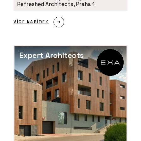
Refreshed Architects, Praha 1
Ve stavebnictví chybí lidé a
technologie je nenahradí. Ředitelé
HINTON o tom, co dnes hýbe stavbami
VÍCE NABÍDEK
Expert Architects
ČLÁNKY
Nový dům na starém místě. Rezidence
U Milosrdných přináší do historického
centra Prahy soudobou eleganci