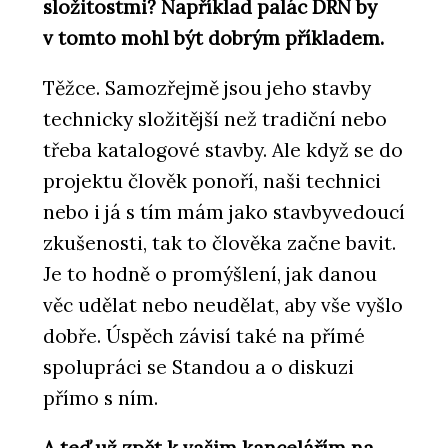
složitostmi? Například palác DRN by
v tomto mohl být dobrým příkladem.
Těžce. Samozřejmě jsou jeho stavby
technicky složitější než tradiční nebo
třeba katalogové stavby. Ale když se do
projektu člověk ponoří, naši technici
nebo i já s tím mám jako stavbyvedoucí
zkušenosti, tak to člověka začne bavit.
Je to hodně o promýšlení, jak danou
věc udělat nebo neudělat, aby vše vyšlo
dobře. Úspěch závisí také na přímé
spolupráci se Standou a o diskuzi
přímo s ním.