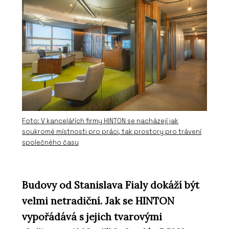
Foto: V kancelářích firmy HINTON se nacházejí jak
soukromé místnosti pro práci, tak prostory pro trávení
společného času
Budovy od Stanislava Fialy dokáží být
velmi netradiční. Jak se HINTON
vypořádává s jejich tvarovými