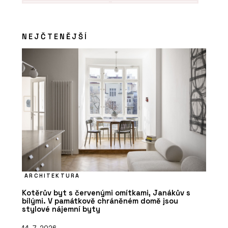
NEJČTENĚJŠÍ
ARCHITEKTURA
Kotěrův byt s červenými omítkami, Janákův s
bílými. V památkově chráněném domě jsou
stylové nájemní byty