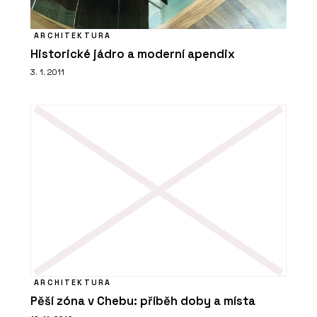
Koš Tubo - Urbania
ARCHITEKTURA
Historické jádro a moderní apendix
3. 1. 2011
ČLÁNKY
“Levná řešení jsou ta nejdražší,” říká
Petr Starý z firmy Urbania. Navrhují
lavičky a koše, které dlouho vydrží
ARCHITEKTURA
Pěší zóna v Chebu: příběh doby a místa