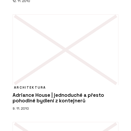
12. 11. 2010
PRODUKTY
Cyklostojan IKS - Urbania
ARCHITEKTURA
Adriance House | jednoduché a přesto
pohodlné bydlení z kontejnerů
PRODUKTY
9. 11. 2010
Lavička Spirit - Urbania