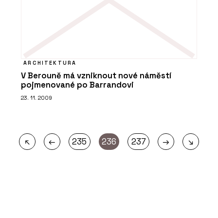
ARCHITEKTURA
V Berouně má vzniknout nové náměstí
pojmenované po Barrandovi
23. 11. 2009
←
→
↖
235
236
237
↘