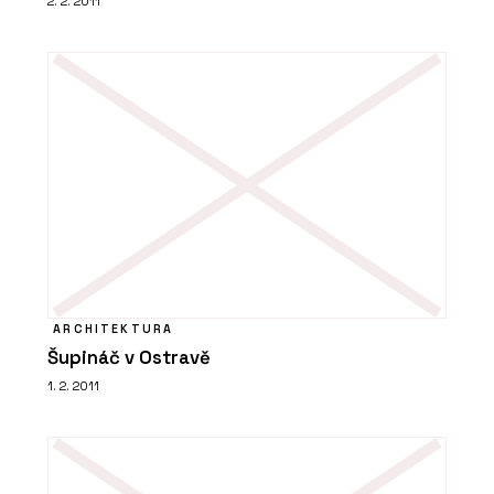
2. 2. 2011
CHYTRÉ FASÁDY
PRODUKTY
Fasádní desky z vysokotlakého
ARCHITEKTURA
laminátu MEG - CHYTRÉ FASÁDY
Šupináč v Ostravě
1. 2. 2011