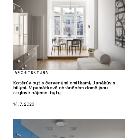
ARCHITEKTURA
Kotěrův byt s červenými omítkami, Janákův s
bílými. V památkově chráněném domě jsou
stylové nájemní byty
14. 7. 2026