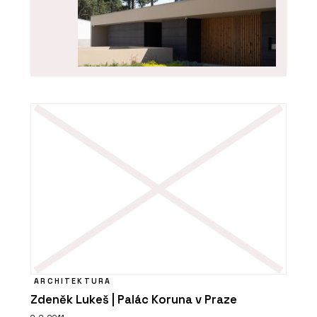
PRODUKTY
Fasádní panely FRONTEK - CHYTRÉ
FASÁDY
ARCHITEKTURA
Zdeněk Lukeš | Palác Koruna v Praze
O FIRMĚ