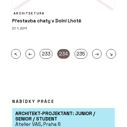
ARCHITEKTURA
Přestavba chaty v Dolní Lhotě
27. 1. 2011
←
→
↖
233
234
235
↘
NABÍDKY PRÁCE
ARCHITEKT-PROJEKTANT: JUNIOR /
SENIOR / STUDENT
Atelier VAS, Praha 6