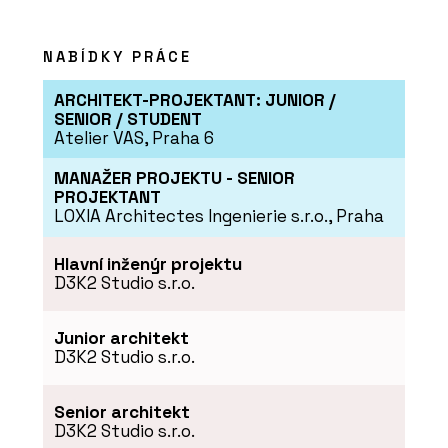
Vypínače a zásuvky ABB
pro všechny typy budov
NABÍDKY PRÁCE
ARCHITEKT-PROJEKTANT: JUNIOR /
SENIOR / STUDENT
Atelier VAS, Praha 6
MANAŽER PROJEKTU - SENIOR
PROJEKTANT
PRODUKTY
LOXIA Architectes Ingenierie s.r.o., Praha
Vypínače a zásuvky Zoni®
Hlavní inženýr projektu
D3K2 Studio s.r.o.
Junior architekt
D3K2 Studio s.r.o.
O FIRMĚ
Senior architekt
ABB s.r.o.
D3K2 Studio s.r.o.