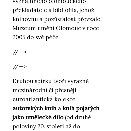
významného olomouckého
překladatele a bibliofila, jehož
knihovnu a pozůstalost převzalo
Muzeum umění Olomouc v roce
2005 do své péče.
//-->
//-->
Druhou sbírku tvoří výrazně
mezinárodní či přesněji
euroatlantická kolekce
autorských knih
a
knih pojatých
jako umělecké dílo
(od druhé
poloviny 20. století až do