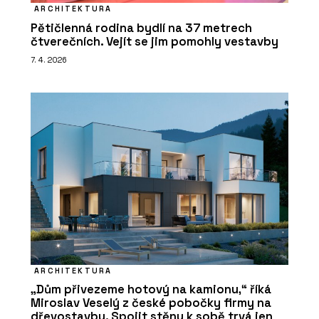
ARCHITEKTURA
Pětičlenná rodina bydlí na 37 metrech
čtverečních. Vejít se jim pomohly vestavby
7. 4. 2026
ARCHITEKTURA
„Dům přivezeme hotový na kamionu,“ říká
Miroslav Veselý z české pobočky firmy na
dřevostavby. Spojit stěny k sobě trvá jen