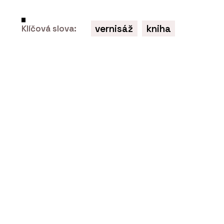
autenticita a
udržitelnost v projektech
vernisáž
kniha
Klíčová slova:
PRODUKTY
Multifunkční ovládací
dotykový panel OneTouch
7" - ABB
PRODUKTY