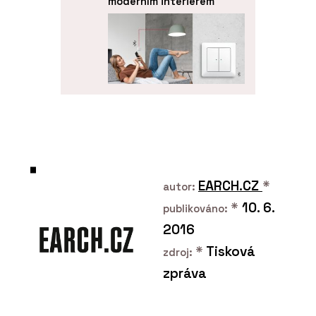
moderním interiérem
PRODUKTY
Chytré vypínače
Bluetooth Low Energy
(BLE) - ABB
EARCH.CZ
*
autor:
*
10. 6.
publikováno:
2016
*
Tisková
zdroj:
zpráva
ČLÁNKY
Materiálová jedinečnost,