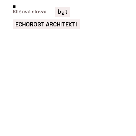
byt
Klíčová slova:
ČLÁNKY
ECHOROST ARCHITEKTI
Dovolená v Krkonoších v roubence u
kachlových kamen. Chalupa má
vlastní vinný sklípek a v okolí šumí
potok a lesy
SLUŽBY
Návrh a realizace interiéru roubenky