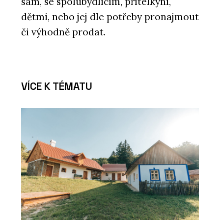
sám, se spolubydlícím, přítelkyní,
dětmi, nebo jej dle potřeby pronajmout
či výhodně prodat.
VÍCE K TÉMATU