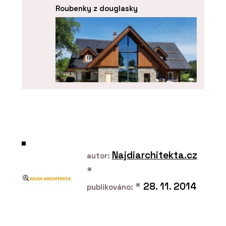
Roubenky z douglasky
PRODUKTY
Roubenka Klasika s moderními prvky
Najdiarchitekta.cz
autor:
*
*
28. 11. 2014
publikováno: