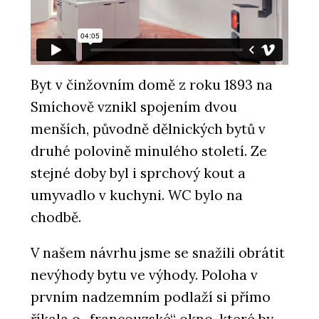
Byt v činžovním domě z roku 1893 na
Smíchově vznikl spojením dvou
menších, původně dělnických bytů v
druhé polovině minulého století. Ze
stejné doby byl i sprchový kout a
umyvadlo v kuchyni. WC bylo na
chodbě.
V našem návrhu jsme se snažili obrátit
nevýhody bytu ve výhody. Poloha v
prvním nadzemním podlaží si přímo
říkala o „francouzské“ okno, které by