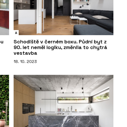
A
ou
Schodiště v černém boxu. Půdní byt z
90. let neměl logiku, změnila to chytrá
vestavba
18. 10. 2023