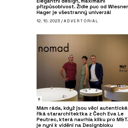
Elegantní design, maximální
přizpůsobivost. Židle puc od Wiesner
Hager je všestranný univerzál
12. 10. 2023 /
ADVERTORIAL
D
Mám ráda, když jsou věci autentické
říká stararchitektka z Čech Eva Le
Peutrec, která navrhla kliku pro M&T
je nyní k vidění na Designbloku