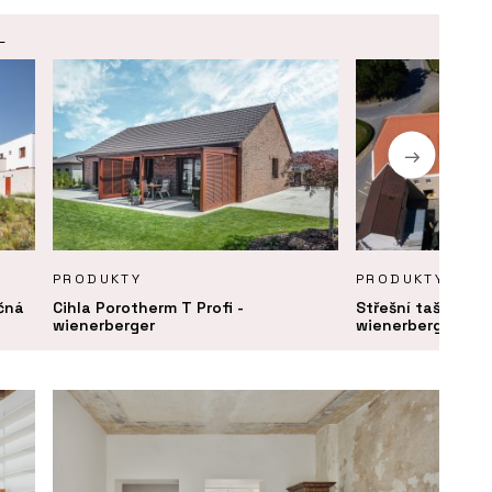
.
PRODUKTY
PRODUKTY
ečná
Cihla Porotherm T Profi -
Střešní taška bo
wienerberger
wienerberger