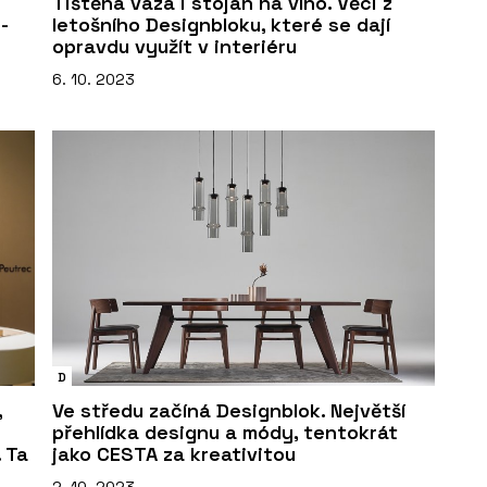
Tištěná váza i stojan na víno. Věci z
-
letošního Designbloku, které se dají
opravdu využít v interiéru
6. 10. 2023
D
,
Ve středu začíná Designblok. Největší
přehlídka designu a módy, tentokrát
. Ta
jako CESTA za kreativitou