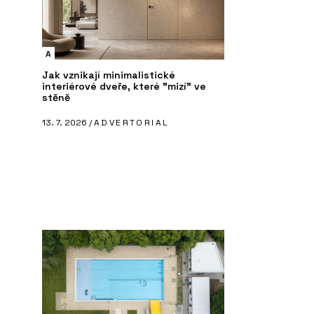
A
Jak vznikají minimalistické
interiérové dveře, které "mizí" ve
stěně
13. 7. 2026 /
ADVERTORIAL
PRODUKTY
P
brovka Tondach -
Venkovní dlažba Semmelrock s
St
chytrým zámkem - wienerberger
wi