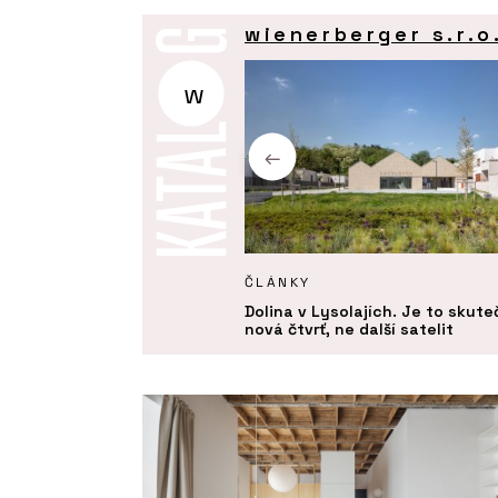
wienerberger s.r.o
w
KTY
ČLÁNKY
ro robotické zdění Porotherm
Dolina v Lysolajích. Je to skut
eady Profi - wienerberger
nová čtvrť, ne další satelit