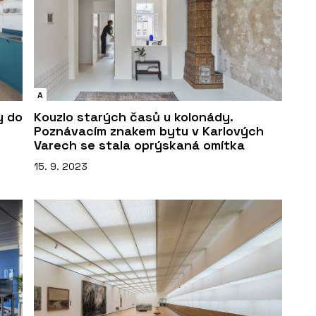
A
y do
Kouzlo starých časů u kolonády.
Poznávacím znakem bytu v Karlových
Varech se stala oprýskaná omítka
15. 9. 2023