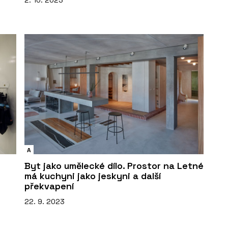
2. 10. 2023
A
Byt jako umělecké dílo. Prostor na Letné
má kuchyni jako jeskyni a další
překvapení
22. 9. 2023